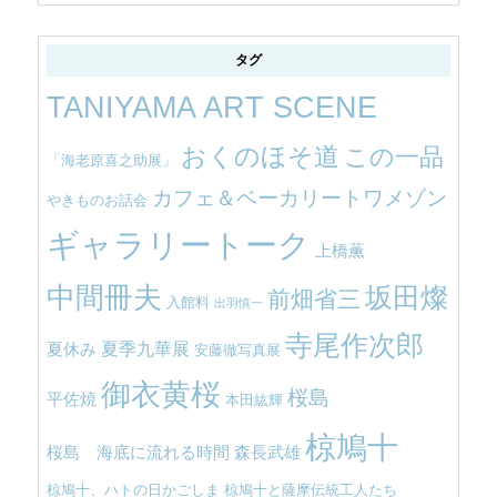
タグ
TANIYAMA ART SCENE
おくのほそ道
この一品
「海老原喜之助展」
カフェ＆ベーカリートワメゾン
やきものお話会
ギャラリートーク
上橋薫
中間冊夫
坂田燦
前畑省三
入館料
出羽慎一
寺尾作次郎
夏季九華展
夏休み
安藤徹写真展
御衣黄桜
桜島
平佐焼
本田紘輝
椋鳩十
桜島 海底に流れる時間
森長武雄
椋鳩十、ハトの日かごしま
椋鳩十と薩摩伝統工人たち