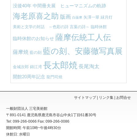
没後40年 中間冊夫展 ヒューマニズムの軌跡
海老原喜之助
版画
矢澤一翠
緑月灯
白薩摩
美術と文学の対話 ～色彩の詩 言葉の詩～
臨時休館
薩摩伝統工人伝
臨時休館のお知らせ
藍の刻、安藤徹写真展
薩摩焼
藍の刻
長太郎焼
長尾淘太
金城次郎
錦江湾
開館20周年記念
龍門司焼
サイトマップ
リンク集
お問合せ
一般財団法人 三宅美術館
〒891-0141
鹿児島県
鹿児島市
谷山中央1丁目61番30号
Tel: 099-266-0066
Fax: 099-266-0086
開館時間: 午前10時~午後4時30分
休館日: 水曜日