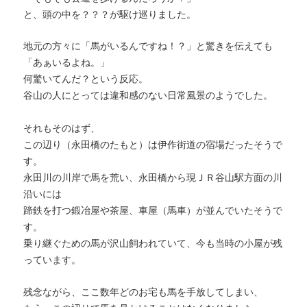
と、頭の中を？？？が駆け巡りました。
地元の方々に「馬がいるんですね！？」と驚きを伝えても
「あぁいるよね。」
何驚いてんだ？という反応。
谷山の人にとっては違和感のない日常風景のようでした。
それもそのはず、
この辺り（永田橋のたもと）は伊作街道の宿場だったそうで
す。
永田川の川岸で馬を荒い、永田橋から現ＪＲ谷山駅方面の川
沿いには
蹄鉄を打つ鍛冶屋や茶屋、車屋（馬車）が並んでいたそうで
す。
乗り継ぐための馬が沢山飼われていて、今も当時の小屋が残
っています。
残念ながら、ここ数年どのお宅も馬を手放してしまい、