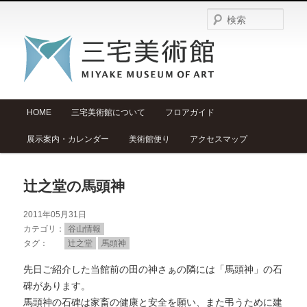
検
索
メ
HOME
三宅美術館について
フロアガイド
メ
サ
イ
展示案内・カレンダー
美術館便り
アクセスマップ
ン
イ
ブ
メ
ニ
ン
コ
辻之堂の馬頭神
ュ
ー
コ
ン
2011年05月31日
カテゴリ
谷山情報
ン
テ
タグ
辻之堂
馬頭神
先日ご紹介した当館前の田の神さぁの隣には「馬頭神」の石
テ
ン
碑があります。
馬頭神の石碑は家畜の健康と安全を願い、また弔うために建
ン
ツ