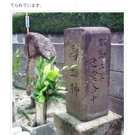
てられています。
ツ
へ
へ
移
移
動
動