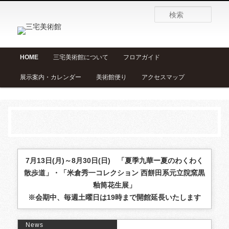
検
索
メ
HOME
三宅美術館について
フロアガイド
メ
サ
イ
展示案内・カレンダー
美術館便り
アクセスマップ
ン
イ
ブ
メ
ニ
ン
コ
ュ
ー
コ
ン
ン
テ
7月13日(月)～8月30日(日) 「夏季九華ー夏のわくわく
散歩道」・「米倉秀一コレクション 西餅田系元立院窯黒
テ
ン
釉筒花生展」
※会期中、毎週土曜日は19時まで開館延長いたします
ン
ツ
ツ
へ