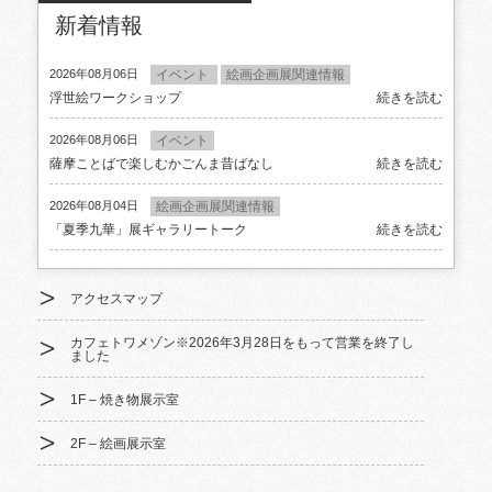
新着情報
へ
移
2026年08月06日
イベント
絵画企画展関連情報
移
動
浮世絵ワークショップ
続きを読む
動
2026年08月06日
イベント
薩摩ことばで楽しむかごんま昔ばなし
続きを読む
2026年08月04日
絵画企画展関連情報
「夏季九華」展ギャラリートーク
続きを読む
アクセスマップ
カフェトワメゾン※2026年3月28日をもって営業を終了し
ました
1F – 焼き物展示室
2F – 絵画展示室