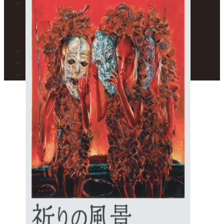
フロアガイド
1F – 焼き物展示室
2F – 絵画展示室
カフェ トワ・メゾン
展示案内・カレンダー
美術館便り
アクセスマップ