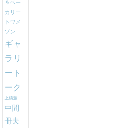
＆ベー
カリー
トワメ
ゾン
ギャ
ラリ
ート
ーク
上橋薫
中間
冊夫