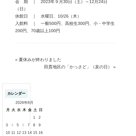
会 期 ｜ 2023年９月30日（土）～12月24日
（日）
休館日 ｜ 水曜日、10/26（木）
入館料 ｜ 一般500円、高校生300円、小・中学生
200円、70歳以上100円
«
夏休みが終わりました
田貫地区の「かっさど」（亥の日）
»
カレンダー
2026年8月
月
火
水
木
金
土
日
1
2
3
4
5
6
7
8
9
10
11
12
13
14
15
16