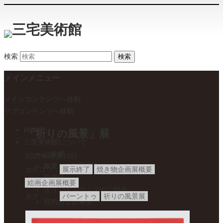
検索
メインメニュー
メインコンテンツへ移動
サブコンテンツへ移動
HOME
「祈りの風景」展
三宅美術館について
ご挨拶
2023年09月19日
概要・ご利用案内
カテゴリ
展示終了
焼き物企画展概要
収蔵品
絵画企画展概要
オリジナルグッズのご紹介
タグ
パーントゥ
祈りの風景展
目的および事業
電子公告