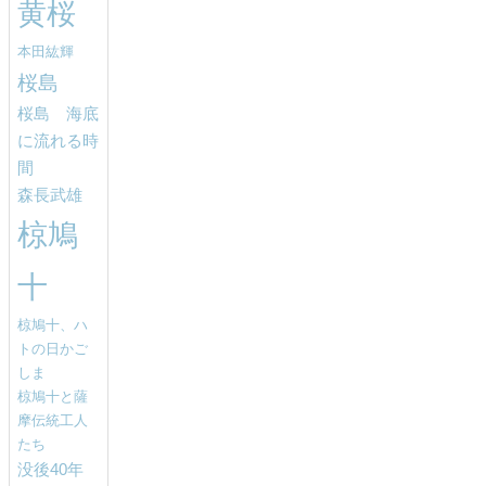
黄桜
本田紘輝
桜島
桜島 海底
に流れる時
間
森長武雄
椋鳩
十
椋鳩十、ハ
トの日かご
しま
椋鳩十と薩
摩伝統工人
たち
没後40年