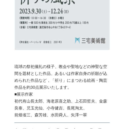
琉球の祭祀儀礼の様子、教会や聖地などの神聖な空
間を題材とした作品、あるいは作家自身の祈願が込
められた作品など，「祈り」にまつわる絵画・陶芸
作品を約30点展示いたします。
■展示作家
初代有山長太郎、海老原喜之助、上石田哲夫、金森
良泰、児玉光仙、小寺健吉、長尾淘太、
前畑省三、森芳雄、水田舜人、矢澤一翠