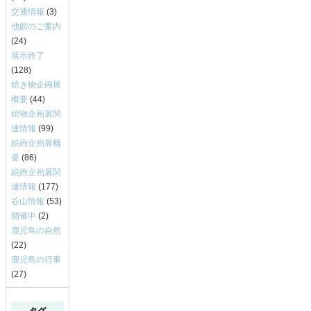
交通情報
(3)
他館のご案内
(24)
展示終了
(128)
焼き物企画展
概要
(44)
焼物企画展関
連情報
(99)
絵画企画展概
要
(86)
絵画企画展関
連情報
(177)
谷山情報
(53)
開催中
(2)
鹿児島の自然
(22)
鹿児島の行事
(27)
タグ