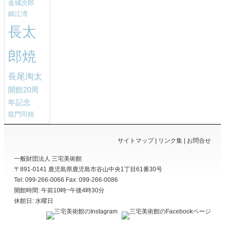
金城次郎
錦江湾
長太
郎焼
長尾淘太
開館20周
年記念
龍門司焼
サイトマップ
リンク集
お問合せ
一般財団法人 三宅美術館
〒891-0141
鹿児島県
鹿児島市
谷山中央1丁目61番30号
Tel: 099-266-0066
Fax: 099-266-0086
開館時間: 午前10時~午後4時30分
休館日: 水曜日