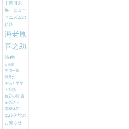
中間冊夫
展 ヒュー
マニズムの
軌跡
海老原
喜之助
版画
白薩摩
矢澤一翠
緑月灯
美術と文学
の対話 ～
色彩の詩 言
葉の詩～
臨時休館
臨時休館の
お知らせ