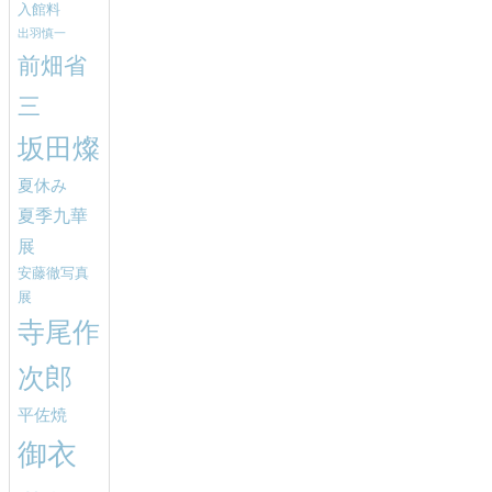
入館料
出羽慎一
前畑省
三
坂田燦
夏休み
夏季九華
展
安藤徹写真
展
寺尾作
次郎
平佐焼
御衣