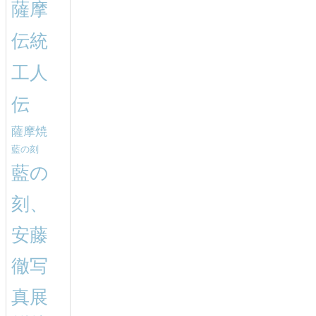
薩摩
伝統
工人
伝
薩摩焼
藍の刻
藍の
刻、
安藤
徹写
真展