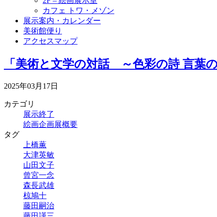
2F – 絵画展示室
カフェ トワ・メゾン
展示案内・カレンダー
美術館便り
アクセスマップ
「美術と文学の対話 ～色彩の詩 言葉
2025年03月17日
カテゴリ
展示終了
絵画企画展概要
タグ
上橋薫
大津英敏
山田文子
曾宮一念
森長武雄
椋鳩十
藤田嗣治
藤田謹三