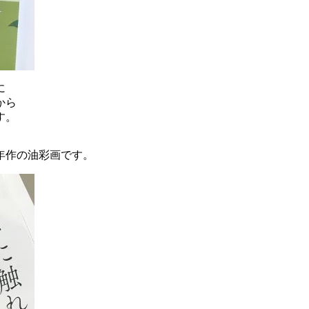
に
から
す。
年作の油彩画です。