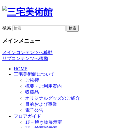
検索
メインメニュー
メインコンテンツへ移動
サブコンテンツへ移動
HOME
三宅美術館について
ご挨拶
概要・ご利用案内
収蔵品
オリジナルグッズのご紹介
目的および事業
電子公告
フロアガイド
1F – 焼き物展示室