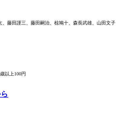
太、藤田謹三、藤田嗣治、椋鳩十、森長武雄、山田文子
歳以上100円
から