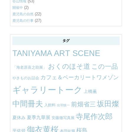
(53)
谷山情報
(2)
開催中
(22)
鹿児島の自然
(27)
鹿児島の行事
タグ
TANIYAMA ART SCENE
おくのほそ道
この一品
「海老原喜之助展」
カフェ＆ベーカリートワメゾン
やきものお話会
ギャラリートーク
上橋薫
中間冊夫
坂田燦
前畑省三
入館料
出羽慎一
寺尾作次郎
夏季九華展
夏休み
安藤徹写真展
御衣黄桜
桜島
平佐焼
本田紘輝