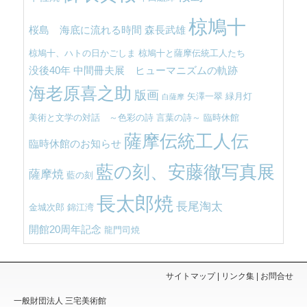
椋鳩十
桜島 海底に流れる時間
森長武雄
椋鳩十、ハトの日かごしま
椋鳩十と薩摩伝統工人たち
没後40年 中間冊夫展 ヒューマニズムの軌跡
海老原喜之助
版画
矢澤一翠
緑月灯
白薩摩
美術と文学の対話 ～色彩の詩 言葉の詩～
臨時休館
薩摩伝統工人伝
臨時休館のお知らせ
藍の刻、安藤徹写真展
薩摩焼
藍の刻
長太郎焼
長尾淘太
金城次郎
錦江湾
開館20周年記念
龍門司焼
サイトマップ
リンク集
お問合せ
一般財団法人 三宅美術館