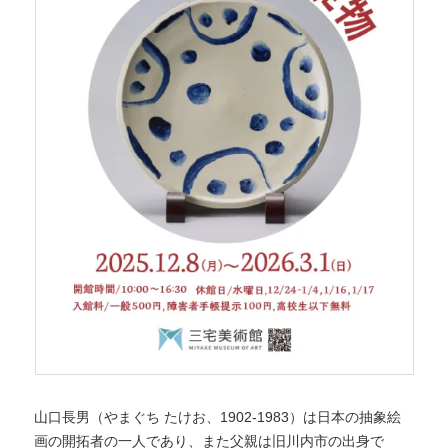
へ
移
移
動
動
山口長男（やまぐち たけお、1902-1983）は日本の抽象絵
画の開拓者の一人であり、また父親は旧川内市の出身で