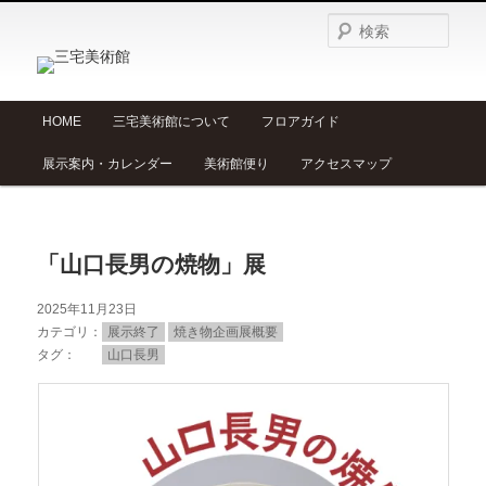
検
索
メ
HOME
三宅美術館について
フロアガイド
メ
サ
イ
展示案内・カレンダー
美術館便り
アクセスマップ
ン
イ
ブ
メ
ニ
ン
コ
ュ
「山口長男の焼物」展
ー
コ
ン
2025年11月23日
ン
テ
カテゴリ
展示終了
焼き物企画展概要
タグ
山口長男
テ
ン
ン
ツ
ツ
へ