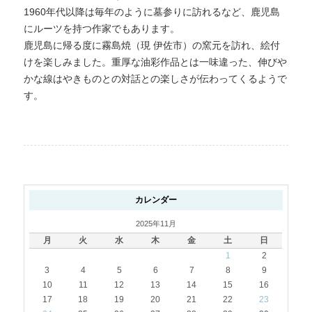
1960年代以降は毎年のように墓参りに訪れるなど、鹿児島
にルーツを持つ作家でもあります。
鹿児島に帰る度に霧島焼（現 伊佐市）の窯元を訪れ、絵付
けを楽しみました。重厚な油彩作品とは一味違った、伸びや
かな線はやきものとの対話との楽しさが伝わってくるようで
す。
カレンダー
2025年11月
月
火
水
木
金
土
日
1
2
3
4
5
6
7
8
9
10
11
12
13
14
15
16
17
18
19
20
21
22
23