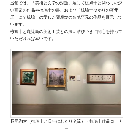
当館では、「美術と文学の対話」展にて椋鳩十と関わりの深
い画家の作品や椋鳩十の書、および「椋鳩十ゆかりの窯元
へ
移
展」にて椋鳩十の愛した薩摩焼の各地窯元の作品を展示して
います。
移
動
椋鳩十と鹿児島の美術工芸との深い結びつきに関心を持って
動
いただければ幸いです。
長尾淘太（椋鳩十と長年にわたり交流）・椋鳩十作品コーナ
ー