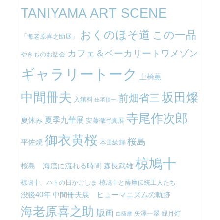
TANIYAMA ART SCENE
おくのほそ道
この一品
「海老原喜之助展」
カフェ＆ベーカリートワメゾン
やきものお話会
ギャラリートーク
上橋薫
中間冊夫
坂田燦
前畑省三
入館料
出羽慎一
寺尾作次郎
夏季九華展
夏休み
安藤徹写真展
御衣黄桜
桜島
平佐焼
本田紘輝
椋鳩十
桜島 海底に流れる時間
森長武雄
椋鳩十、ハトの日かごしま
椋鳩十と薩摩伝統工人たち
没後40年 中間冊夫展 ヒューマニズムの軌跡
海老原喜之助
版画
矢澤一翠
緑月灯
白薩摩