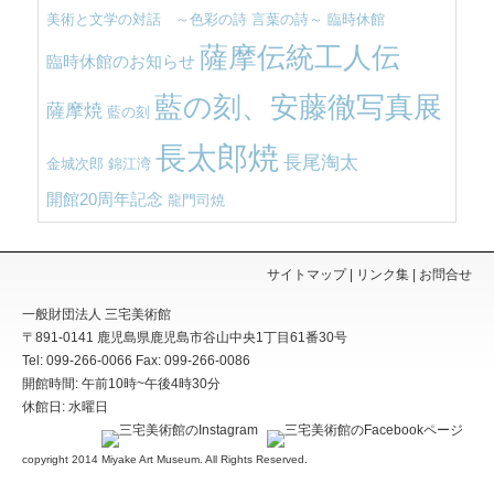
美術と文学の対話 ～色彩の詩 言葉の詩～
臨時休館
薩摩伝統工人伝
臨時休館のお知らせ
藍の刻、安藤徹写真展
薩摩焼
藍の刻
長太郎焼
長尾淘太
金城次郎
錦江湾
開館20周年記念
龍門司焼
サイトマップ
リンク集
お問合せ
一般財団法人 三宅美術館
〒891-0141
鹿児島県
鹿児島市
谷山中央1丁目61番30号
Tel: 099-266-0066
Fax: 099-266-0086
開館時間: 午前10時~午後4時30分
休館日: 水曜日
copyright 2014
Miyake Art Museum
. All Rights Reserved.