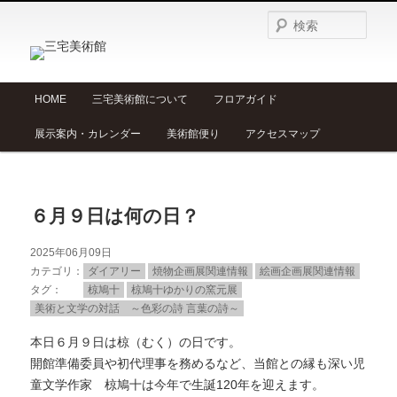
検
索
メ
HOME
三宅美術館について
フロアガイド
メ
サ
イ
展示案内・カレンダー
美術館便り
アクセスマップ
ン
イ
ブ
メ
ニ
ン
コ
ュ
６月９日は何の日？
ー
コ
ン
2025年06月09日
ン
テ
カテゴリ
ダイアリー
焼物企画展関連情報
絵画企画展関連情報
タグ
椋鳩十
椋鳩十ゆかりの窯元展
テ
ン
美術と文学の対話 ～色彩の詩 言葉の詩～
本日６月９日は椋（むく）の日です。
ン
ツ
開館準備委員や初代理事を務めるなど、当館との縁も深い児
童文学作家 椋鳩十は今年で生誕120年を迎えます。
ツ
へ