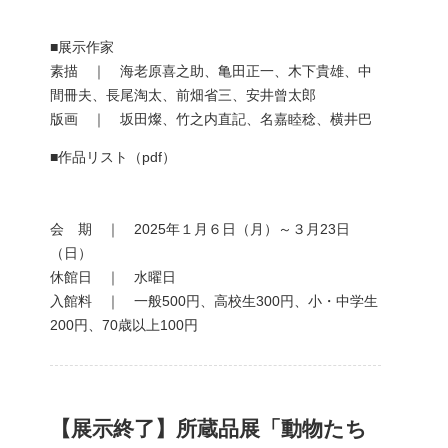
■展示作家
素描 ｜ 海老原喜之助、亀田正一、木下貴雄、中
間冊夫、長尾淘太、前畑省三、安井曾太郎
版画 ｜ 坂田燦、竹之内直記、名嘉睦稔、横井巴
■作品リスト（pdf）
会 期 ｜ 2025年１月６日（月）～３月23日
（日）
休館日 ｜ 水曜日
入館料 ｜ 一般500円、高校生300円、小・中学生
200円、70歳以上100円
【展示終了】所蔵品展「動物たち