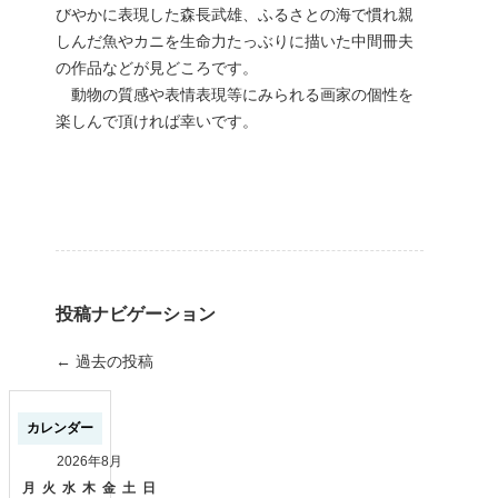
びやかに表現した森長武雄、ふるさとの海で慣れ親
しんだ魚やカニを生命力たっぶりに描いた中間冊夫
の作品などが見どころです。
動物の質感や表情表現等にみられる画家の個性を
楽しんで頂ければ幸いです。
投稿ナビゲーション
←
過去の投稿
カレンダー
2026年8月
月
火
水
木
金
土
日