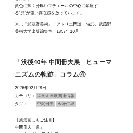
黄色に輝く分厚いマチエールの中心に鎮座す
る“顔”が強い存在感を放っています。
※…『武蔵野美術』「アトリエ閑談」№25、武蔵野
美術大学出版編集室、1957年10月
「没後40年 中間冊夫展 ヒューマ
ニズムの軌跡」コラム④
2026年02月28日
カテゴリ
絵画企画展関連情報
タグ
中間冊夫
今帰仁城
【風景画にもご注目】
中間冊夫「道」