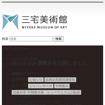
検索
メインメニュー
メインコンテンツへ移動
オンライン展覧会を公開しました
サブコンテンツへ移動
HOME
2026年07月07日
三宅美術館について
カテゴリ
お知らせ
絵画企画展関連情報
ご挨拶
タグ
ジャパンサーチ
中間冊夫
概要・ご利用案内
没後40年 中間冊夫展 ヒューマニズムの軌跡
収蔵品
オリジナルグッズのご紹介