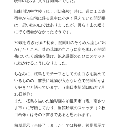
晩年のお気に入りは開聞岳でした。
旧制川辺中学校（現：川辺高校）時代、週に１回寄
宿舎から自宅に帰る道中に小さく見えていた開聞岳
は、思い出の山ではありましたが、長らく山の近く
に行く機会がなかったそうです。
70歳を過ぎた頃の初春、開聞町のそうめん流しに出
かけたところ、菜の花畑の向こうに姿を現した開聞
岳にいたく感銘を受け、以来帰郷のたびにスケッチ
に出かけるようになりました。
ちなみに、桜島もモチーフとしての面白さを認めて
いるものの、前景に建物が入らない点で開聞岳がよ
り好きだと語っています。（南日本新聞1982年7月
15日朝刊）
また、桜島を描いた油彩画を加世田市（現・南さつ
ま市）に寄贈しており、当館所蔵のスケッチ（２枚
目画像）はその下書きであると思われます。
前期展示（※終了しました）では桜島、後期展示で