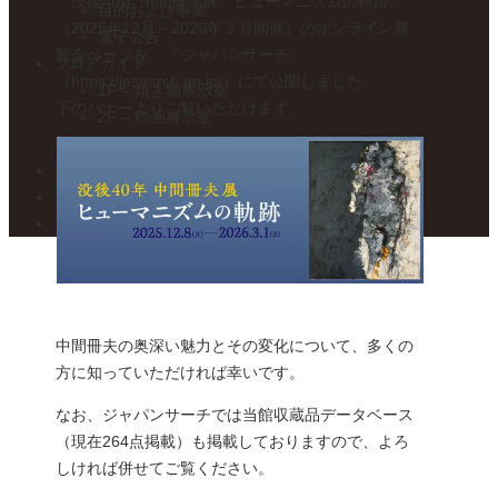
「没後40年 中間冊夫展 ヒューマニズムの軌跡」
目的および事業
（2025年12月～2026年３月開催）のオンライン展
電子公告
覧会ページを、「ジャパンサーチ」
フロアガイド
（
https://jpsearch.go.jp/
）にて公開しました。
1F – 焼き物展示室
下のバナーよりご覧いただけます。
2F – 絵画展示室
カフェ トワ・メゾン
展示案内・カレンダー
美術館便り
アクセスマップ
中間冊夫の奥深い魅力とその変化について、多くの
方に知っていただければ幸いです。
なお、ジャパンサーチでは
当館収蔵品データベース
（現在264点掲載）も掲載しておりますので、よろ
しければ併せてご覧ください。