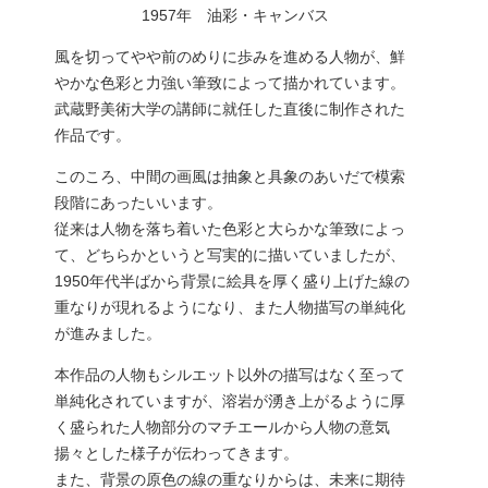
1957年 油彩・キャンバス
風を切ってやや前のめりに歩みを進める人物が、鮮
やかな色彩と力強い筆致によって描かれています。
武蔵野美術大学の講師に就任した直後に制作された
作品です。
このころ、中間の画風は抽象と具象のあいだで模索
段階にあったいいます。
従来は人物を落ち着いた色彩と大らかな筆致によっ
て、どちらかというと写実的に描いていましたが、
1950年代半ばから背景に絵具を厚く盛り上げた線の
重なりが現れるようになり、また人物描写の単純化
が進みました。
本作品の人物もシルエット以外の描写はなく至って
単純化されていますが、溶岩が湧き上がるように厚
く盛られた人物部分のマチエールから人物の意気
揚々とした様子が伝わってきます。
また、背景の原色の線の重なりからは、未来に期待