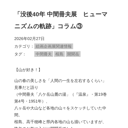
「没後40年 中間冊夫展 ヒューマ
ニズムの軌跡」コラム③
2026年02月27日
カテゴリ
絵画企画展関連情報
タグ
中間冊夫
桜島
開聞岳
【山が好き！】
山の春の美しさを「人間の一生を左右するくらい」
見事だと語り
（中間冊夫「八ケ岳山麓の湯」（『温泉』・第19巻
第4号・1951年）、
八ヶ岳や大山など各地の山々をスケッチしていた中
間。
桜島、高千穂峰と県内各地の山も描いていますが、