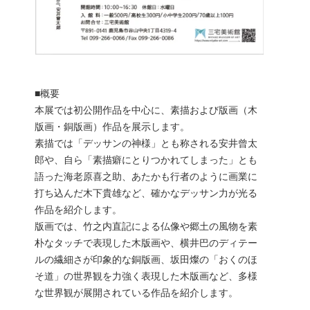
■概要
本展では初公開作品を中心に、素描および版画（木
版画・銅版画）作品を展示します。
素描では「デッサンの神様」とも称される安井曾太
郎や、自ら「素描癖にとりつかれてしまった」とも
語った海老原喜之助、あたかも行者のように画業に
打ち込んだ木下貴雄など、確かなデッサン力が光る
作品を紹介します。
版画では、竹之内直記による仏像や郷土の風物を素
朴なタッチで表現した木版画や、横井巴のディテー
ルの繊細さが印象的な銅版画、坂田燦の「おくのほ
そ道」の世界観を力強く表現した木版画など、多様
な世界観が展開されている作品を紹介します。