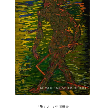
「歩く人」/ 中間冊夫