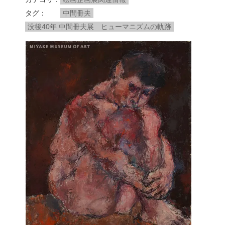
タグ
中間冊夫
没後40年 中間冊夫展 ヒューマニズムの軌跡