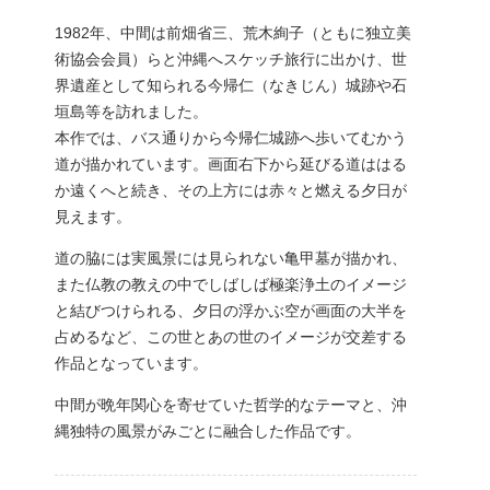
1982年、中間は前畑省三、荒木絢子（ともに独立美
術協会会員）らと沖縄へスケッチ旅行に出かけ、世
界遺産として知られる今帰仁（なきじん）城跡や石
垣島等を訪れました。
本作では、バス通りから今帰仁城跡へ歩いてむかう
道が描かれています。画面右下から延びる道ははる
か遠くへと続き、その上方には赤々と燃える夕日が
見えます。
道の脇には実風景には見られない亀甲墓が描かれ、
また仏教の教えの中でしばしば極楽浄土のイメージ
と結びつけられる、夕日の浮かぶ空が画面の大半を
占めるなど、この世とあの世のイメージが交差する
作品となっています。
中間が晩年関心を寄せていた哲学的なテーマと、沖
縄独特の風景がみごとに融合した作品です。