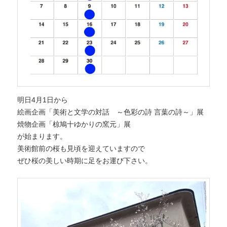
へ
移
移
動
動
明日4月1日から
絵画企画「美術と文学の対話 ～色彩の詩 言葉の詩～」展
焼物企画「椋鳩十ゆかりの窯元」展
が始まります。
美術館前の桜も見頃を迎えていますので
ぜひ桜の美しい時期に足をお運び下さい。