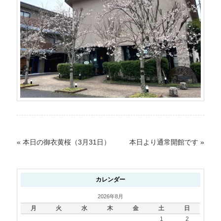
«
本日の御衣黄桜（3月31日）
本日より通常開館です
»
カレンダー
2026年8月
月
火
水
木
金
土
日
1
2