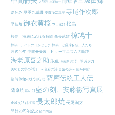
中間冊夫
坂田燦
前畑省三
入館料
出羽慎一
寺尾作次郎
夏季九華展
夏休み
安藤徹写真展
御衣黄桜
桜島
平佐焼
本田紘輝
椋鳩十
桜島 海底に流れる時間
森長武雄
椋鳩十、ハトの日かごしま
椋鳩十と薩摩伝統工人たち
没後40年 中間冊夫展 ヒューマニズムの軌跡
海老原喜之助
版画
矢澤一翠
緑月灯
白薩摩
美術と文学の対話 ～色彩の詩 言葉の詩～
臨時休館
薩摩伝統工人伝
臨時休館のお知らせ
藍の刻、安藤徹写真展
薩摩焼
藍の刻
長太郎焼
長尾淘太
金城次郎
錦江湾
開館20周年記念
龍門司焼