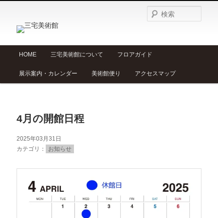
検
索
メ
HOME
三宅美術館について
フロアガイド
メ
サ
イ
展示案内・カレンダー
美術館便り
アクセスマップ
ン
イ
ブ
メ
ニ
ン
コ
ュ
4月の開館日程
ー
コ
ン
2025年03月31日
ン
テ
カテゴリ
お知らせ
テ
ン
ン
ツ
ツ
へ