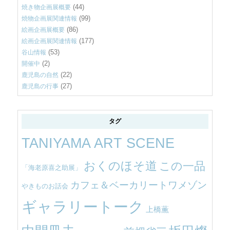
(44)
焼き物企画展概要
(99)
焼物企画展関連情報
(86)
絵画企画展概要
(177)
絵画企画展関連情報
(53)
谷山情報
(2)
開催中
(22)
鹿児島の自然
(27)
鹿児島の行事
タグ
TANIYAMA ART SCENE
おくのほそ道
この一品
「海老原喜之助展」
カフェ＆ベーカリートワメゾン
やきものお話会
ギャラリートーク
上橋薫