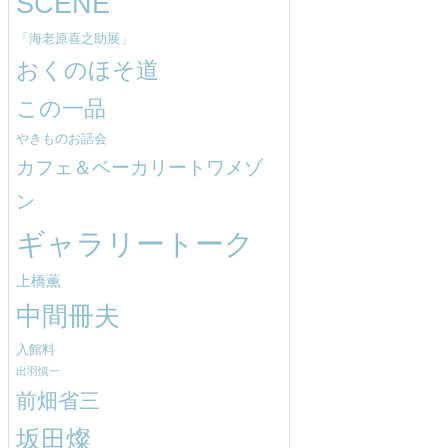
SCENE
「海老原喜之助展」
おくのほそ道
この一品
やきものお話会
カフェ＆ベーカリートワメゾ
ン
ギャラリートーク
上橋薫
中間冊夫
入館料
出羽慎一
前畑省三
坂田燦