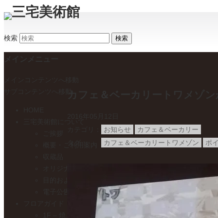
検索
メインメニュー
メインコンテンツへ移動
サブコンテンツへ移動
カフェ＆ベーカリートワメゾン
HOME
2016年05月12日
三宅美術館について
カテゴリ
お知らせ
カフェ＆ベーカリー
ご挨拶
タグ
カフェ＆ベーカリートワメゾン
ポ
概要・ご利用案内
収蔵品
オリジナルグッズのご紹介
目的および事業
電子公告
フロアガイド
1F – 焼き物展示室