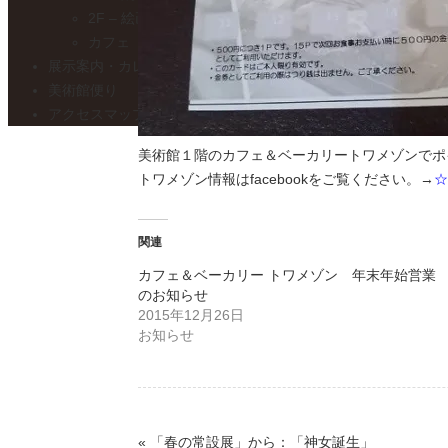
2F – 絵画展示室
カフェ トワ・メゾン
展示案内・カレンダー
美術館便り
アクセスマップ
美術館１階のカフェ＆ベーカリートワメゾンでポ
トワメゾン情報はfacebookをご覧ください。→
☆
関連
カフェ＆ベーカリー トワメゾン 年末年始営業
のお知らせ
2015年12月26日
お知らせ
«
「春の常設展」から：「神女誕生」