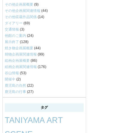
その他企画展概要
(9)
その他企画展関連情報
(44)
その他収蔵作品関係
(14)
ダイアリー
(69)
交通情報
(3)
他館のご案内
(24)
展示終了
(128)
焼き物企画展概要
(44)
焼物企画展関連情報
(99)
絵画企画展概要
(86)
絵画企画展関連情報
(176)
谷山情報
(53)
開催中
(2)
鹿児島の自然
(22)
鹿児島の行事
(27)
タグ
TANIYAMA ART