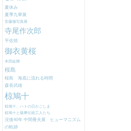
夏休み
夏季九華展
安藤徹写真展
寺尾作次郎
平佐焼
御衣黄桜
本田紘輝
桜島
桜島 海底に流れる時間
森長武雄
椋鳩十
椋鳩十、ハトの日かごしま
椋鳩十と薩摩伝統工人たち
没後40年 中間冊夫展 ヒューマニズム
の軌跡