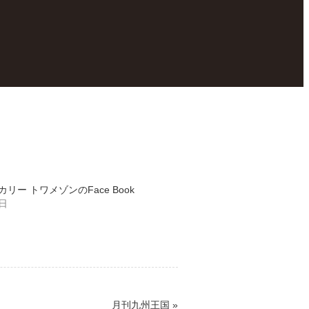
リー トワメゾンのFace Book
5日
月刊九州王国
»