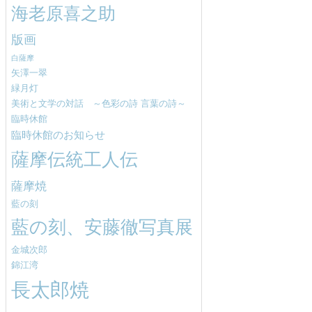
海老原喜之助
版画
白薩摩
矢澤一翠
緑月灯
美術と文学の対話 ～色彩の詩 言葉の詩～
臨時休館
臨時休館のお知らせ
薩摩伝統工人伝
薩摩焼
藍の刻
藍の刻、安藤徹写真展
金城次郎
錦江湾
長太郎焼