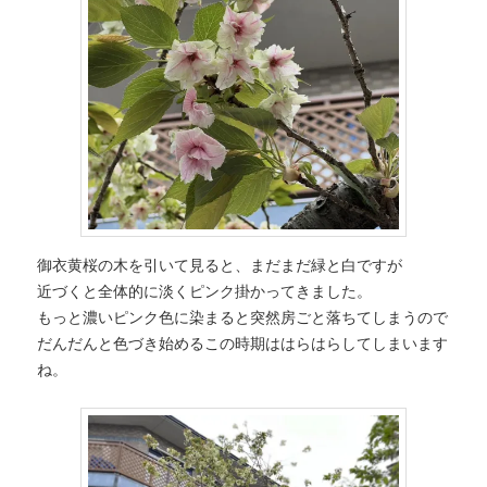
へ
移
移
動
動
御衣黄桜の木を引いて見ると、まだまだ緑と白ですが
近づくと全体的に淡くピンク掛かってきました。
もっと濃いピンク色に染まると突然房ごと落ちてしまうので
だんだんと色づき始めるこの時期ははらはらしてしまいます
ね。