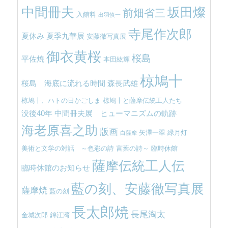
中間冊夫
坂田燦
前畑省三
入館料
出羽慎一
寺尾作次郎
夏休み
夏季九華展
安藤徹写真展
御衣黄桜
桜島
平佐焼
本田紘輝
椋鳩十
桜島 海底に流れる時間
森長武雄
椋鳩十、ハトの日かごしま
椋鳩十と薩摩伝統工人たち
没後40年 中間冊夫展 ヒューマニズムの軌跡
海老原喜之助
版画
矢澤一翠
緑月灯
白薩摩
美術と文学の対話 ～色彩の詩 言葉の詩～
臨時休館
薩摩伝統工人伝
臨時休館のお知らせ
藍の刻、安藤徹写真展
薩摩焼
藍の刻
長太郎焼
長尾淘太
金城次郎
錦江湾