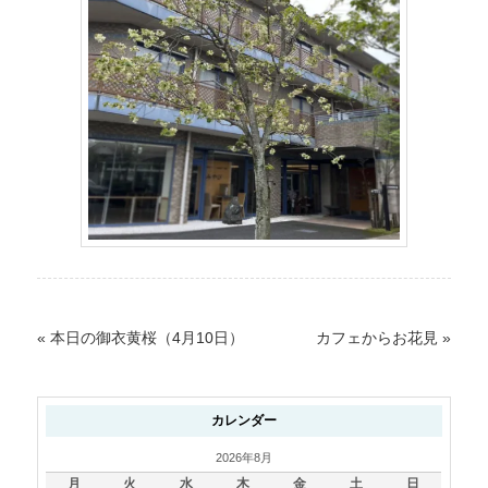
«
本日の御衣黄桜（4月10日）
カフェからお花見
»
カレンダー
2026年8月
月
火
水
木
金
土
日