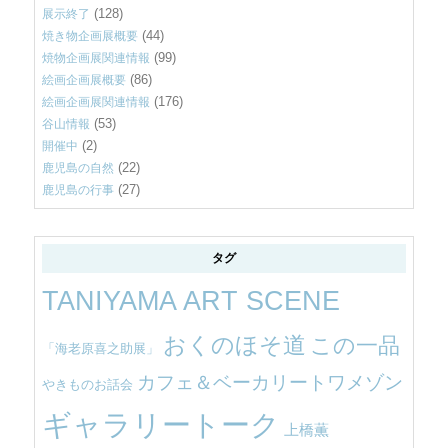
(128)
展示終了
(44)
焼き物企画展概要
(99)
焼物企画展関連情報
(86)
絵画企画展概要
(176)
絵画企画展関連情報
(53)
谷山情報
(2)
開催中
(22)
鹿児島の自然
(27)
鹿児島の行事
タグ
TANIYAMA ART SCENE
おくのほそ道
この一品
「海老原喜之助展」
カフェ＆ベーカリートワメゾン
やきものお話会
ギャラリートーク
上橋薫