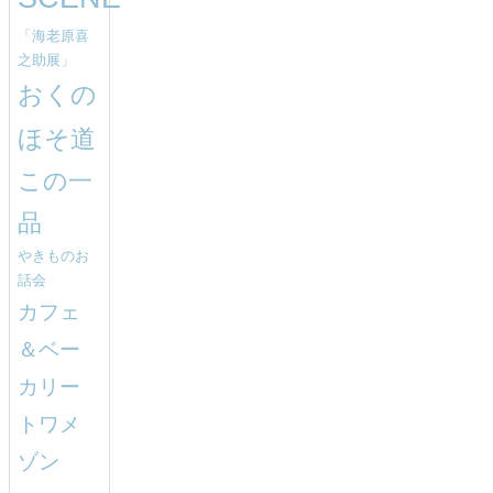
「海老原喜
之助展」
おくの
ほそ道
この一
品
やきものお
話会
カフェ
＆ベー
カリー
トワメ
ゾン