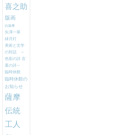
喜之助
版画
白薩摩
矢澤一翠
緑月灯
美術と文学
の対話 ～
色彩の詩 言
葉の詩～
臨時休館
臨時休館の
お知らせ
薩摩
伝統
工人