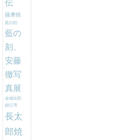
伝
薩摩焼
藍の刻
藍の
刻、
安藤
徹写
真展
金城次郎
錦江湾
長太
郎焼