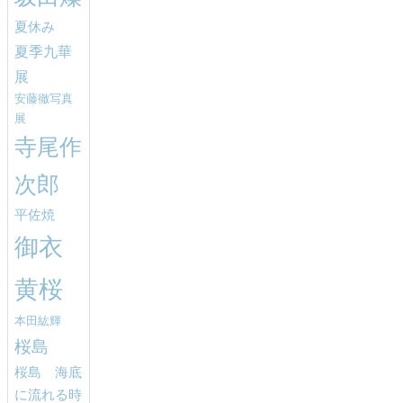
夏休み
夏季九華
展
安藤徹写真
展
寺尾作
次郎
平佐焼
御衣
黄桜
本田紘輝
桜島
桜島 海底
に流れる時