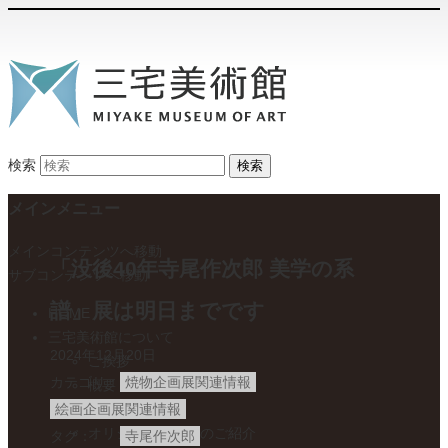
検索
メインメニュー
メインコンテンツへ移動
「没後40年寺尾作次郎 美学の系
サブコンテンツへ移動
譜」展は明日までです
HOME
三宅美術館について
2024年12月20日
ご挨拶
カテゴリ
焼物企画展関連情報
概要・ご利用案内
収蔵品
絵画企画展関連情報
オリジナルグッズのご紹介
タグ
寺尾作次郎