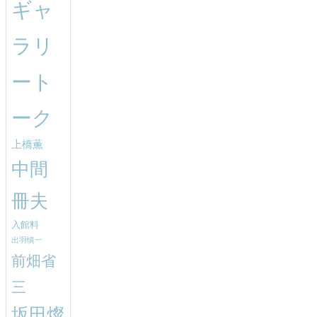
ギャ
ラリ
ート
ーク
上橋薫
中間
冊夫
入館料
出羽慎一
前畑省
三
坂田燦