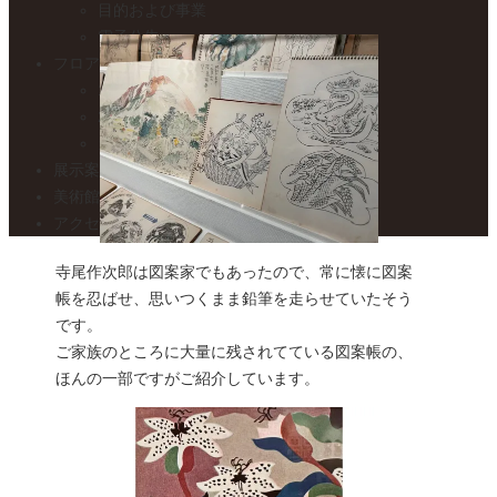
目的および事業
電子公告
フロアガイド
1F – 焼き物展示室
2F – 絵画展示室
カフェ トワ・メゾン
展示案内・カレンダー
美術館便り
アクセスマップ
寺尾作次郎は図案家でもあったので、常に懐に図案
帳を忍ばせ、思いつくまま鉛筆を走らせていたそう
です。
ご家族のところに大量に残されてている図案帳の、
ほんの一部ですがご紹介しています。