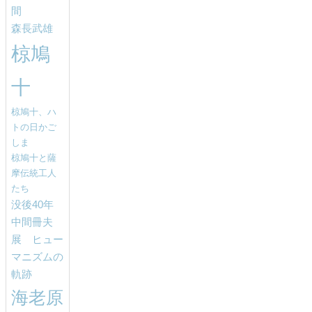
間
森長武雄
椋鳩
十
椋鳩十、ハ
トの日かご
しま
椋鳩十と薩
摩伝統工人
たち
没後40年
中間冊夫
展 ヒュー
マニズムの
軌跡
海老原