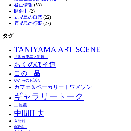
谷山情報
(53)
開催中
(2)
鹿児島の自然
(22)
鹿児島の行事
(27)
タグ
TANIYAMA ART SCENE
「海老原喜之助展」
おくのほそ道
この一品
やきものお話会
カフェ＆ベーカリートワメゾン
ギャラリートーク
上橋薫
中間冊夫
入館料
出羽慎一