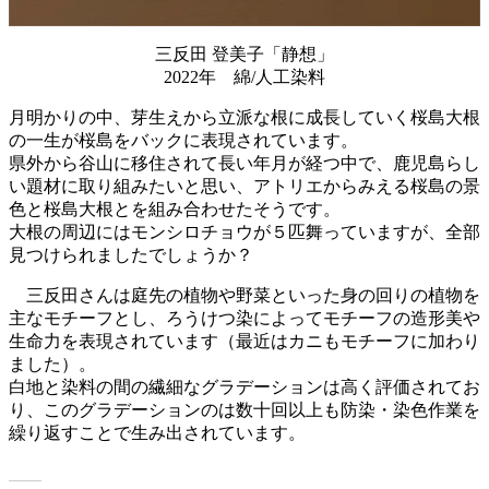
三反田 登美子「静想」
2022年 綿/人工染料
月明かりの中、芽生えから立派な根に成長していく桜島大根
の一生が桜島をバックに表現されています。
県外から谷山に移住されて長い年月が経つ中で、鹿児島らし
い題材に取り組みたいと思い、アトリエからみえる桜島の景
色と桜島大根とを組み合わせたそうです。
大根の周辺にはモンシロチョウが５匹舞っていますが、全部
見つけられましたでしょうか？
三反田さんは庭先の植物や野菜といった身の回りの植物を
主なモチーフとし、ろうけつ染によってモチーフの造形美や
生命力を表現されています（最近はカニもモチーフに加わり
ました）。
白地と染料の間の繊細なグラデーションは高く評価されてお
り、このグラデーションのは数十回以上も防染・染色作業を
繰り返すことで生み出されています。