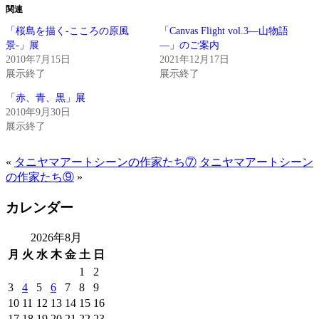
関連
「桜島を描く-こころの原風
「Canvas Flight vol.3―山物語
景-」展
―」のご案内
2010年7月15日
2021年12月17日
展示終了
展示終了
「赤、青、黒」展
2010年9月30日
展示終了
«
タニヤマアートシーンの作家たち⑦
タニヤマアートシーン
の作家たち⑨
»
カレンダー
2026年8月
月
火
水
木
金
土
日
1
2
3
4
5
6
7
8
9
10
11
12
13
14
15
16
17
18
19
20
21
22
23