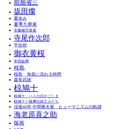
前畑省三
坂田燦
夏休み
夏季九華展
安藤徹写真展
寺尾作次郎
平佐焼
御衣黄桜
本田紘輝
桜島
桜島 海底に流れる時間
森長武雄
椋鳩十
椋鳩十、ハトの日かごしま
椋鳩十と薩摩伝統工人たち
没後40年 中間冊夫展 ヒューマニズムの軌跡
海老原喜之助
版画