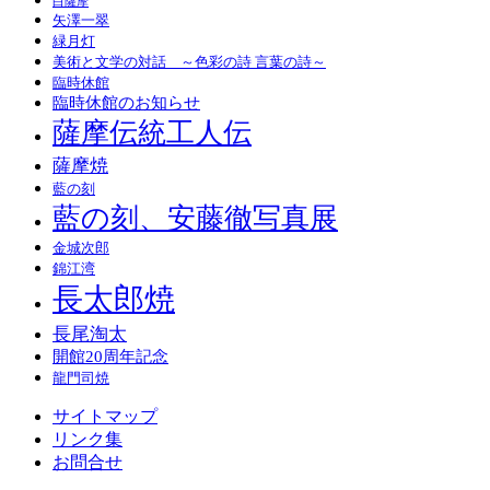
白薩摩
矢澤一翠
緑月灯
美術と文学の対話 ～色彩の詩 言葉の詩～
臨時休館
臨時休館のお知らせ
薩摩伝統工人伝
薩摩焼
藍の刻
藍の刻、安藤徹写真展
金城次郎
錦江湾
長太郎焼
長尾淘太
開館20周年記念
龍門司焼
サイトマップ
リンク集
お問合せ