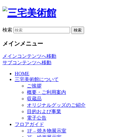
検索
メインメニュー
メインコンテンツへ移動
サブコンテンツへ移動
HOME
三宅美術館について
ご挨拶
概要・ご利用案内
収蔵品
オリジナルグッズのご紹介
目的および事業
電子公告
フロアガイド
1F – 焼き物展示室