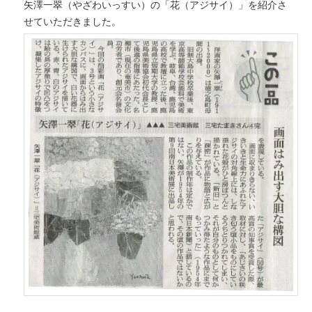
矢澤一翠（やざわいっすい）の「花（アジサイ）」を紹介さ
せていただきました。
へ
移
移
動
動