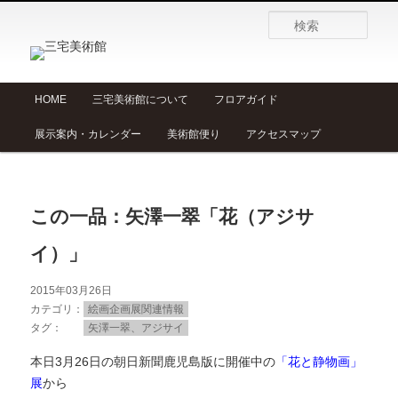
検
索
メ
HOME
三宅美術館について
フロアガイド
メ
サ
イ
展示案内・カレンダー
美術館便り
アクセスマップ
ン
イ
ブ
メ
ニ
ン
コ
ュ
この一品：矢澤一翠「花（アジサ
ー
コ
ン
イ）」
ン
テ
2015年03月26日
テ
ン
カテゴリ
絵画企画展関連情報
タグ
矢澤一翠、アジサイ
ン
ツ
本日3月26日の朝日新聞鹿児島版に開催中の
「花と静物画」
展
から
ツ
へ