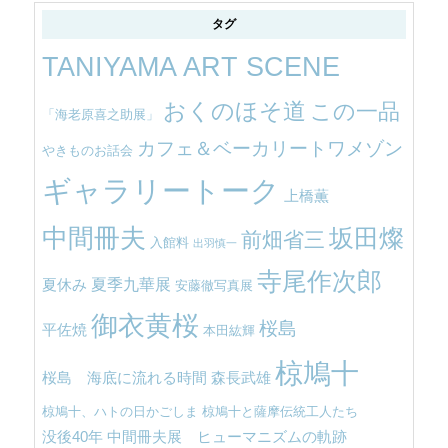
タグ
TANIYAMA ART SCENE
おくのほそ道
この一品
「海老原喜之助展」
カフェ＆ベーカリートワメゾン
やきものお話会
ギャラリートーク
上橋薫
中間冊夫
坂田燦
前畑省三
入館料
出羽慎一
寺尾作次郎
夏季九華展
夏休み
安藤徹写真展
御衣黄桜
桜島
平佐焼
本田紘輝
椋鳩十
桜島 海底に流れる時間
森長武雄
椋鳩十、ハトの日かごしま
椋鳩十と薩摩伝統工人たち
没後40年 中間冊夫展 ヒューマニズムの軌跡