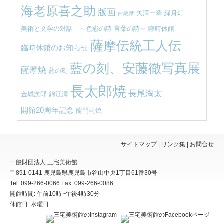
海老原喜之助
版画
矢澤一翠
緑月灯
白薩摩
美術と文学の対話 ～色彩の詩 言葉の詩～
臨時休館
薩摩伝統工人伝
臨時休館のお知らせ
藍の刻、安藤徹写真展
薩摩焼
藍の刻
長太郎焼
長尾淘太
金城次郎
錦江湾
開館20周年記念
龍門司焼
サイトマップ
リンク集
お問合せ
一般財団法人 三宅美術館
〒891-0141
鹿児島県
鹿児島市
谷山中央1丁目61番30号
Tel: 099-266-0066
Fax: 099-266-0086
開館時間: 午前10時~午後4時30分
休館日: 水曜日