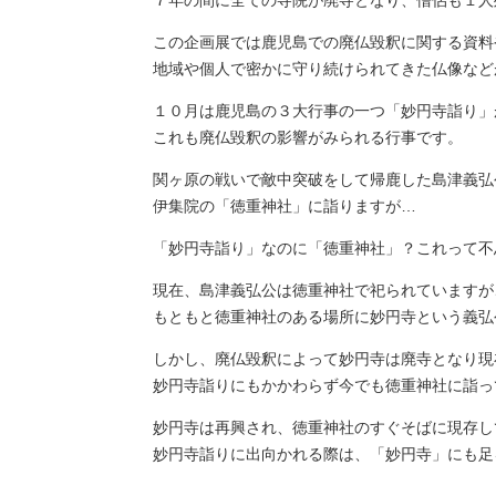
この企画展では鹿児島での廃仏毀釈に関する資料
地域や個人で密かに守り続けられてきた仏像など
１０月は鹿児島の３大行事の一つ「妙円寺詣り」
これも廃仏毀釈の影響がみられる行事です。
関ヶ原の戦いで敵中突破をして帰鹿した島津義弘
伊集院の「徳重神社」に詣りますが…
「妙円寺詣り」なのに「徳重神社」？これって不
現在、島津義弘公は徳重神社で祀られていますが
もともと徳重神社のある場所に妙円寺という義弘
しかし、廃仏毀釈によって妙円寺は廃寺となり現
妙円寺詣りにもかかわらず今でも徳重神社に詣っ
妙円寺は再興され、徳重神社のすぐそばに現存し
妙円寺詣りに出向かれる際は、「妙円寺」にも足