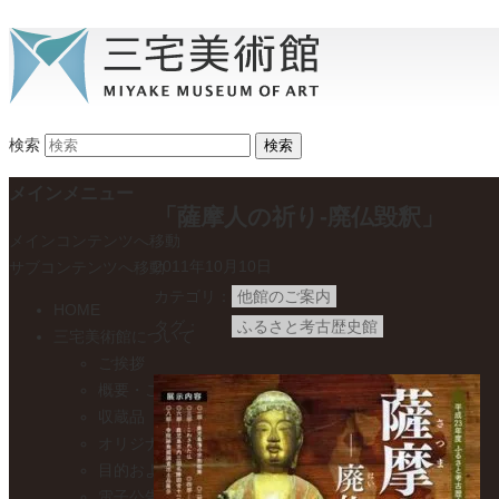
検索
メインメニュー
「薩摩人の祈り-廃仏毀釈」
メインコンテンツへ移動
2011年10月10日
サブコンテンツへ移動
カテゴリ
他館のご案内
HOME
タグ
ふるさと考古歴史館
三宅美術館について
ご挨拶
概要・ご利用案内
収蔵品
オリジナルグッズのご紹介
目的および事業
電子公告