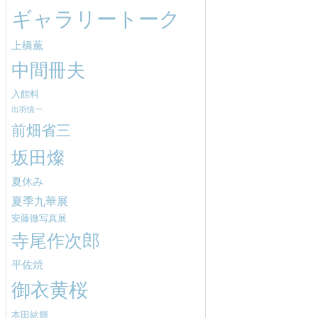
ギャラリートーク
上橋薫
中間冊夫
入館料
出羽慎一
前畑省三
坂田燦
夏休み
夏季九華展
安藤徹写真展
寺尾作次郎
平佐焼
御衣黄桜
本田紘輝