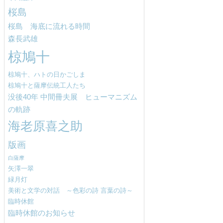
桜島
桜島 海底に流れる時間
森長武雄
椋鳩十
椋鳩十、ハトの日かごしま
椋鳩十と薩摩伝統工人たち
没後40年 中間冊夫展 ヒューマニズム
の軌跡
海老原喜之助
版画
白薩摩
矢澤一翠
緑月灯
美術と文学の対話 ～色彩の詩 言葉の詩～
臨時休館
臨時休館のお知らせ