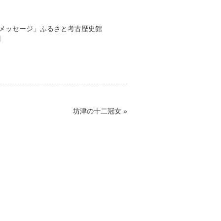
メッセージ」ふるさと考古歴史館
日
坊津の十二冠女
»