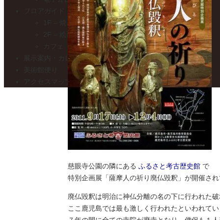
フロアガイド
1F – 焼き物展示室
2F – 絵画展示室
カフェ トワ・メゾン
展示案内・カレンダー
美術館便り
アクセスマップ
慈眼寺公園の隣にある
ふるさと考古歴史館
で
特別企画展「薩摩人の祈り廃仏毀釈」が開催され
廃仏毀釈は明治に神仏分離の名の下に行われた破
ここ鹿児島では最も激しく行われたといわれてい
７年の間に全ての寺院が廃寺となり、僧侶も１人