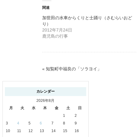
関連
加世田の水車からくりと士踊り（さむらいおど
り）
2012年7月24日
鹿児島の行事
«
知覧町中福良の「ソラヨイ」
カレンダー
2026年8月
月
火
水
木
金
土
日
1
2
3
4
5
6
7
8
9
10
11
12
13
14
15
16