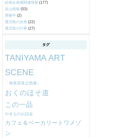
絵画企画展関連情報
(177)
谷山情報
(53)
開催中
(2)
鹿児島の自然
(22)
鹿児島の行事
(27)
タグ
TANIYAMA ART
SCENE
「海老原喜之助展」
おくのほそ道
この一品
やきものお話会
カフェ＆ベーカリートワメゾ
ン