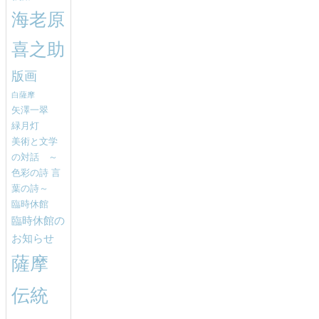
海老原
喜之助
版画
白薩摩
矢澤一翠
緑月灯
美術と文学
の対話 ～
色彩の詩 言
葉の詩～
臨時休館
臨時休館の
お知らせ
薩摩
伝統