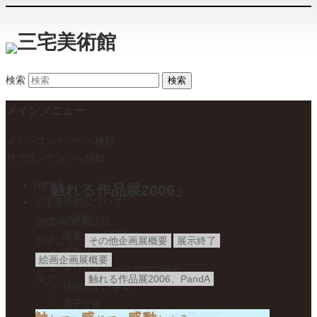
検索
メインメニュー
メインコンテンツへ移動
サブコンテンツへ移動
HOME
「触れる作品展2006」
三宅美術館について
ご挨拶
2006年07月27日
概要・ご利用案内
カテゴリ
その他企画展概要
展示終了
収蔵品
絵画企画展概要
オリジナルグッズのご紹介
タグ
触れる作品展2006、PandA
目的および事業
電子公告