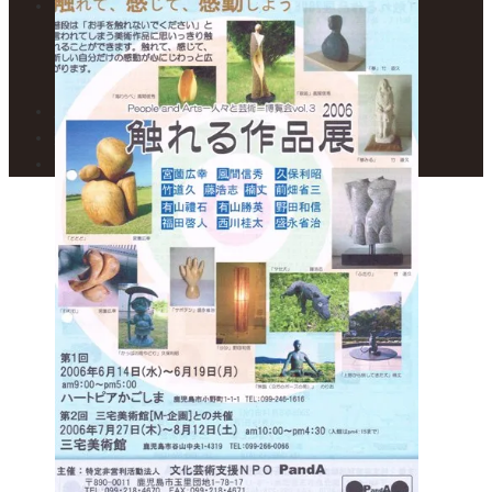
フロアガイド
1F – 焼き物展示室
2F – 絵画展示室
カフェ トワ・メゾン
展示案内・カレンダー
美術館便り
アクセスマップ