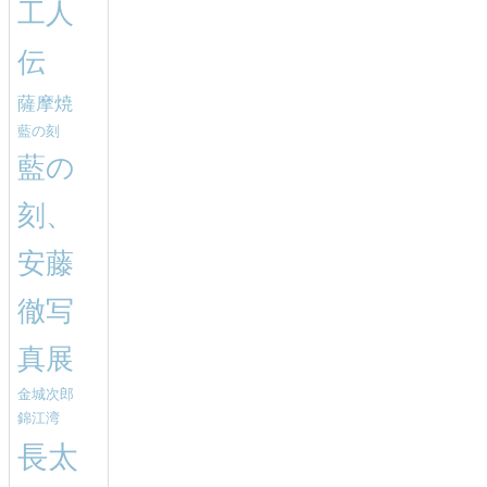
工人
伝
薩摩焼
藍の刻
藍の
刻、
安藤
徹写
真展
金城次郎
錦江湾
長太