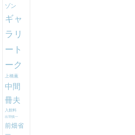
ゾン
ギャ
ラリ
ート
ーク
上橋薫
中間
冊夫
入館料
出羽慎一
前畑省