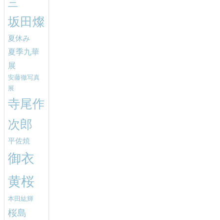
三
坂田燦
夏休み
夏季九華
展
安藤徹写真
展
寺尾作
次郎
平佐焼
御衣
黄桜
本田紘輝
桜島