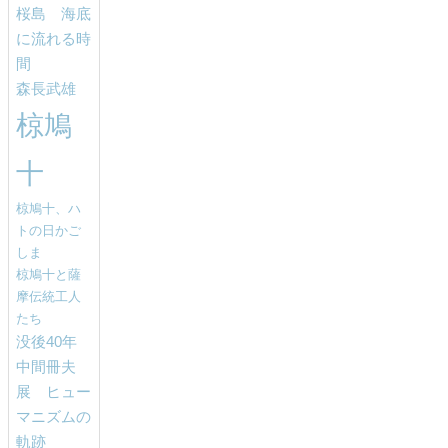
桜島 海底
に流れる時
間
森長武雄
椋鳩
十
椋鳩十、ハ
トの日かご
しま
椋鳩十と薩
摩伝統工人
たち
没後40年
中間冊夫
展 ヒュー
マニズムの
軌跡