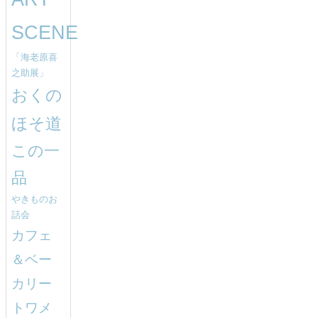
SCENE
「海老原喜
之助展」
おくの
ほそ道
この一
品
やきものお
話会
カフェ
＆ベー
カリー
トワメ