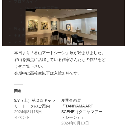
フロアガイド
1F – 焼き物展示室
2F – 絵画展示室
カフェ トワ・メゾン
展示案内・カレンダー
美術館便り
アクセスマップ
本日より「谷山アートシーン」展が始まりました。
谷山を拠点に活躍している作家さんたちの作品をど
うぞご覧下さい。
会期中は高校生以下は入館無料です。
関連
9/7（土）第２回ギャラ
夏季企画展
リートークのご案内
「TANIYAMA ART
2024年8月18日
SCENE（タニヤマアー
イベント
トシーン）」
2024年6月10日