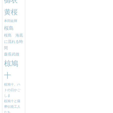
御衣
黄桜
本田紘輝
桜島
桜島 海底
に流れる時
間
森長武雄
椋鳩
十
椋鳩十、ハ
トの日かご
しま
椋鳩十と薩
摩伝統工人
たち