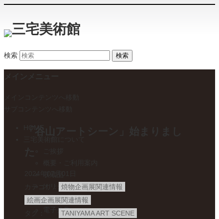
検索
メインメニュー
メインコンテンツへ移動
サブコンテンツへ移動
HOME
「谷山アートシーン」始まりまし
三宅美術館について
た
ご挨拶
概要・ご利用案内
2024年07月01日
収蔵品
オリジナルグッズのご紹介
カテゴリ
焼物企画展関連情報
目的および事業
絵画企画展関連情報
電子公告
タグ
TANIYAMA ART SCENE