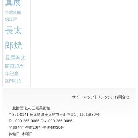
真展
金城次郎
錦江湾
長太
郎焼
長尾淘太
開館20周
年記念
龍門司焼
サイトマップ
リンク集
お問合せ
一般財団法人 三宅美術館
〒891-0141
鹿児島県
鹿児島市
谷山中央1丁目61番30号
Tel: 099-266-0066
Fax: 099-266-0086
開館時間: 午前10時~午後4時30分
休館日: 水曜日