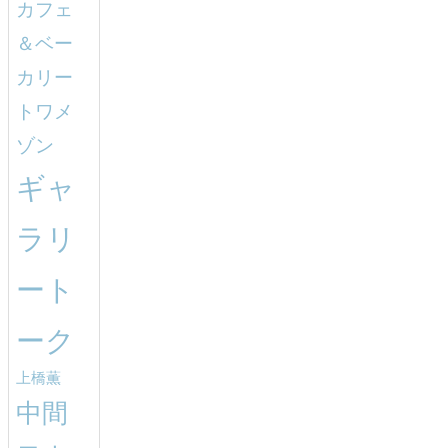
カフェ
＆ベー
カリー
トワメ
ゾン
ギャ
ラリ
ート
ーク
上橋薫
中間