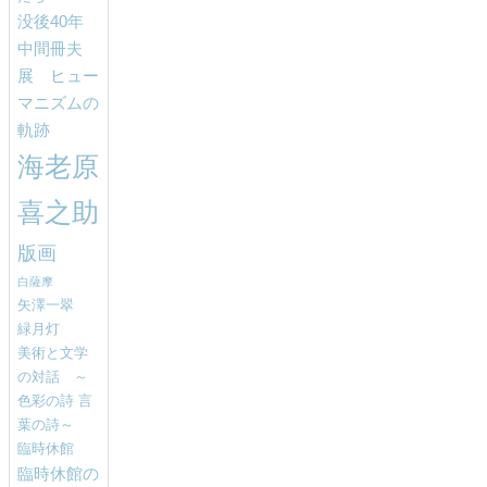
没後40年
中間冊夫
展 ヒュー
マニズムの
軌跡
海老原
喜之助
版画
白薩摩
矢澤一翠
緑月灯
美術と文学
の対話 ～
色彩の詩 言
葉の詩～
臨時休館
臨時休館の