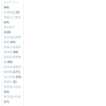
ダイアリー
(69)
交通情報
(3)
他館のご案内
(24)
展示終了
(128)
焼き物企画展
概要
(44)
焼物企画展関
連情報
(99)
絵画企画展概
要
(86)
絵画企画展関
連情報
(177)
谷山情報
(53)
開催中
(2)
鹿児島の自然
(22)
鹿児島の行事
(27)