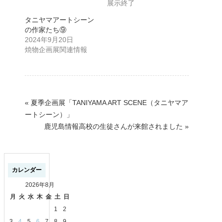
展示終了
タニヤマアートシーン
の作家たち⑨
2024年9月20日
焼物企画展関連情報
«
夏季企画展「TANIYAMA ART SCENE（タニヤマア
ートシーン）」
鹿児島情報高校の生徒さんが来館されました
»
カレンダー
2026年8月
月
火
水
木
金
土
日
1
2
3
4
5
6
7
8
9