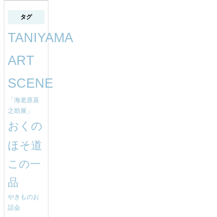
タグ
TANIYAMA
ART
SCENE
「海老原喜
之助展」
おくの
ほそ道
この一
品
やきものお
話会