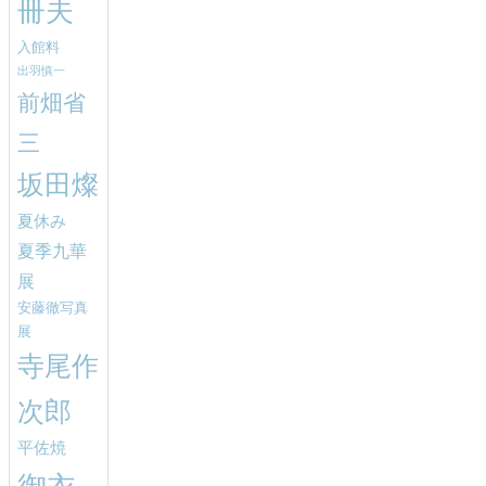
冊夫
入館料
出羽慎一
前畑省
三
坂田燦
夏休み
夏季九華
展
安藤徹写真
展
寺尾作
次郎
平佐焼