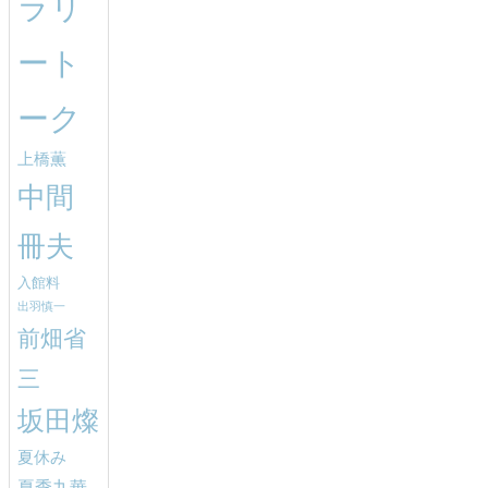
ラリ
ート
ーク
上橋薫
中間
冊夫
入館料
出羽慎一
前畑省
三
坂田燦
夏休み
夏季九華