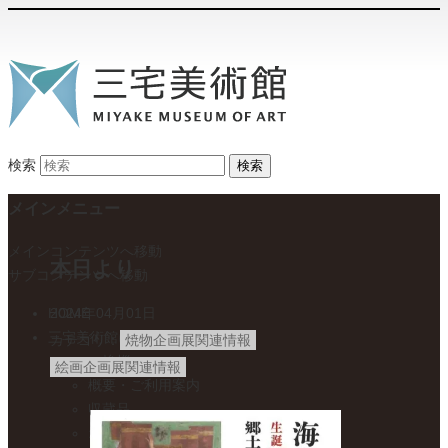
検索
メインメニュー
メインコンテンツへ移動
本日より
サブコンテンツへ移動
HOME
2024年04月01日
三宅美術館について
カテゴリ
焼物企画展関連情報
ご挨拶
絵画企画展関連情報
概要・ご利用案内
収蔵品
オリジナルグッズのご紹介