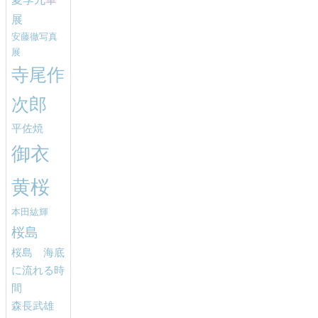
展
安藤徹写真
展
寺尾作
次郎
平佐焼
御衣
黄桜
本田紘輝
桜島
桜島 海底
に流れる時
間
森長武雄