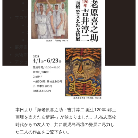
目的および事業
電子公告
フロアガイド
1F – 焼き物展示室
2F – 絵画展示室
カフェ トワ・メゾン
展示案内・カレンダー
美術館便り
アクセスマップ
本日より「海老原喜之助・吉井淳二 誕生120年-郷土
画壇を支えた友情展-」が始まりました。志布志高校
時代からの友人で、共に鹿児島画壇の発展に尽力し
た二人の作品をご覧下さい。