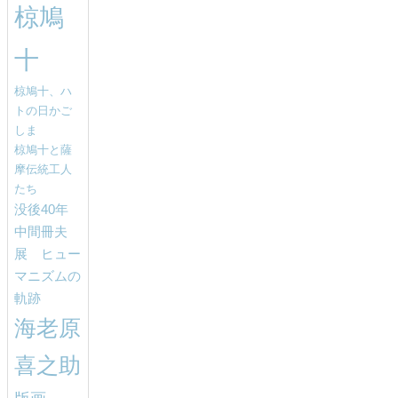
椋鳩
十
椋鳩十、ハ
トの日かご
しま
椋鳩十と薩
摩伝統工人
たち
没後40年
中間冊夫
展 ヒュー
マニズムの
軌跡
海老原
喜之助