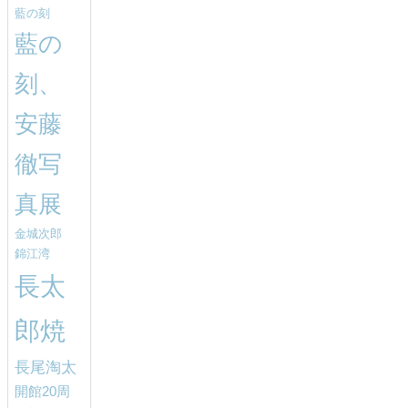
藍の刻
藍の
刻、
安藤
徹写
真展
金城次郎
錦江湾
長太
郎焼
長尾淘太
開館20周