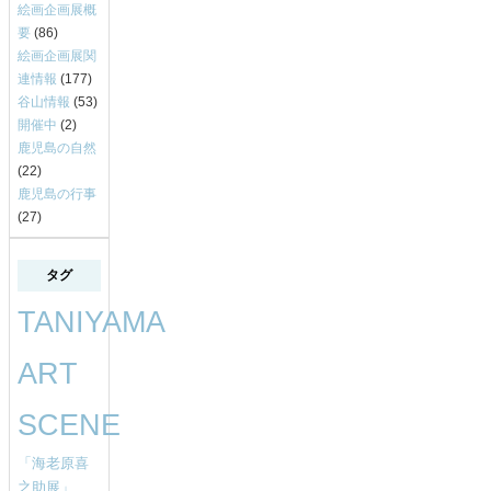
絵画企画展概
要
(86)
絵画企画展関
連情報
(177)
谷山情報
(53)
開催中
(2)
鹿児島の自然
(22)
鹿児島の行事
(27)
タグ
TANIYAMA
ART
SCENE
「海老原喜
之助展」