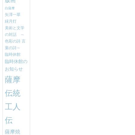
版画
白薩摩
矢澤一翠
緑月灯
美術と文学
の対話 ～
色彩の詩 言
葉の詩～
臨時休館
臨時休館の
お知らせ
薩摩
伝統
工人
伝
薩摩焼