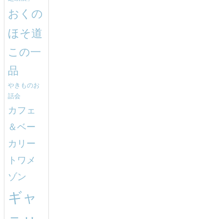
おくの
ほそ道
この一
品
やきものお
話会
カフェ
＆ベー
カリー
トワメ
ゾン
ギャ