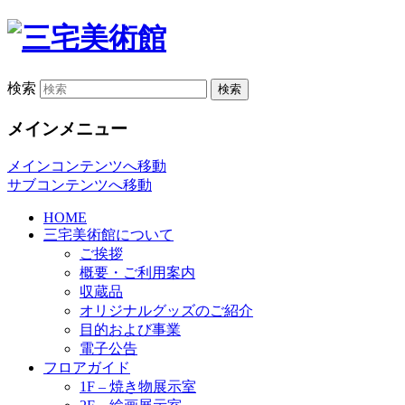
検索
メインメニュー
メインコンテンツへ移動
サブコンテンツへ移動
HOME
三宅美術館について
ご挨拶
概要・ご利用案内
収蔵品
オリジナルグッズのご紹介
目的および事業
電子公告
フロアガイド
1F – 焼き物展示室