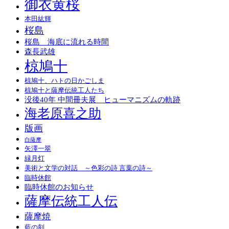
御衣黄桜
本田紘輝
桜島
桜島 海底に流れる時間
森長武雄
椋鳩十
椋鳩十、ハトの日かごしま
椋鳩十と薩摩伝統工人たち
没後40年 中間冊夫展 ヒューマニズムの軌跡
海老原喜之助
版画
白薩摩
矢澤一翠
緑月灯
美術と文学の対話 ～色彩の詩 言葉の詩～
臨時休館
臨時休館のお知らせ
薩摩伝統工人伝
薩摩焼
藍の刻