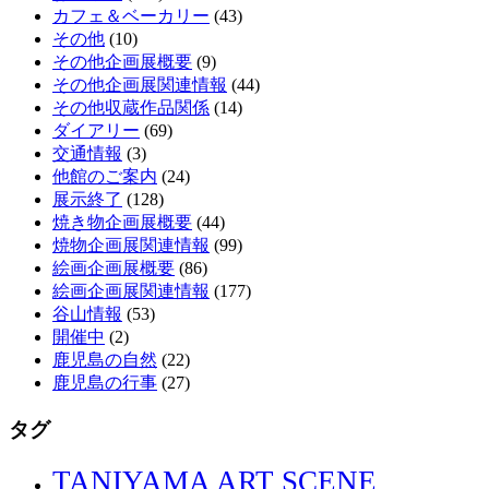
カフェ＆ベーカリー
(43)
その他
(10)
その他企画展概要
(9)
その他企画展関連情報
(44)
その他収蔵作品関係
(14)
ダイアリー
(69)
交通情報
(3)
他館のご案内
(24)
展示終了
(128)
焼き物企画展概要
(44)
焼物企画展関連情報
(99)
絵画企画展概要
(86)
絵画企画展関連情報
(177)
谷山情報
(53)
開催中
(2)
鹿児島の自然
(22)
鹿児島の行事
(27)
タグ
TANIYAMA ART SCENE