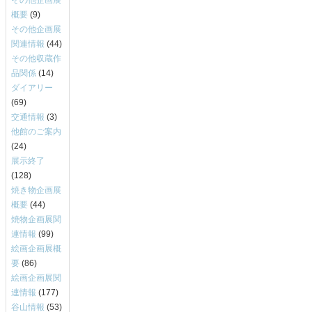
概要
(9)
その他企画展
関連情報
(44)
その他収蔵作
品関係
(14)
ダイアリー
(69)
交通情報
(3)
他館のご案内
(24)
展示終了
(128)
焼き物企画展
概要
(44)
焼物企画展関
連情報
(99)
絵画企画展概
要
(86)
絵画企画展関
連情報
(177)
谷山情報
(53)