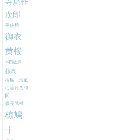
寺尾作
次郎
平佐焼
御衣
黄桜
本田紘輝
桜島
桜島 海底
に流れる時
間
森長武雄
椋鳩
十