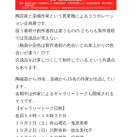
陶芸家と染織作家という異業種によるコラボレーシ
ョン企画展です。
扱う素材や創作過程は違うものの,どちらも製作過程
では完成品が見えない
（釉薬や染色は製作過程の色合いと出来上がりの色
合いが違う）ので
完成品を計算しつくして制作している,という共通点
もあります。
陶磁器から39名，染織から15名の作家が出品してい
ます。
会期中は作家によるギャラリートークも開催される
そうです。
【ギャラリートーク日程】
各回１４時～１４時３０分
１０月１日（土）有山禮石・鬼原美希
１０月２日（日）川野恭和・徳永美代子