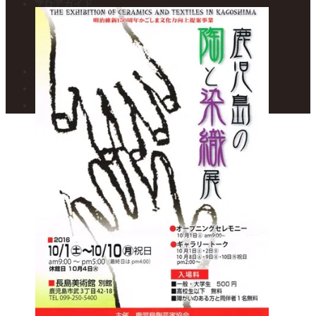
フロアガイド
1F – 焼き物展示室
2F – 絵画展示室
カフェ トワ・メゾン
展示案内・カレンダー
美術館便り
アクセスマップ