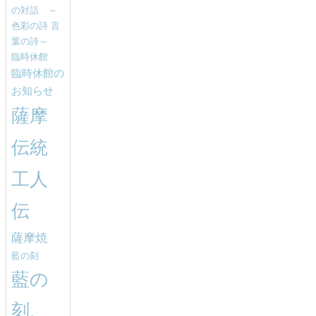
の対話 ～
色彩の詩 言
葉の詩～
臨時休館
臨時休館の
お知らせ
薩摩
伝統
工人
伝
薩摩焼
藍の刻
藍の
刻、