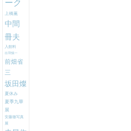
ーク
上橋薫
中間
冊夫
入館料
出羽慎一
前畑省
三
坂田燦
夏休み
夏季九華
展
安藤徹写真
展