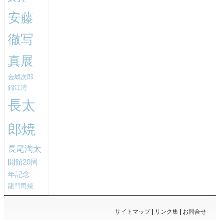
安藤
徹写
真展
金城次郎
錦江湾
長太
郎焼
長尾淘太
開館20周
年記念
龍門司焼
サイトマップ
リンク集
お問合せ