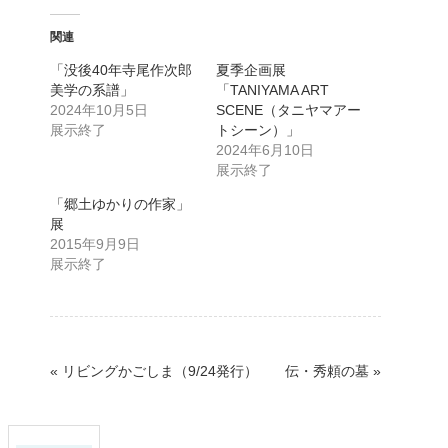
関連
「没後40年寺尾作次郎
夏季企画展
美学の系譜」
「TANIYAMA ART
2024年10月5日
SCENE（タニヤマアー
展示終了
トシーン）」
2024年6月10日
展示終了
「郷土ゆかりの作家」
展
2015年9月9日
展示終了
«
リビングかごしま（9/24発行）
伝・秀頼の墓
»