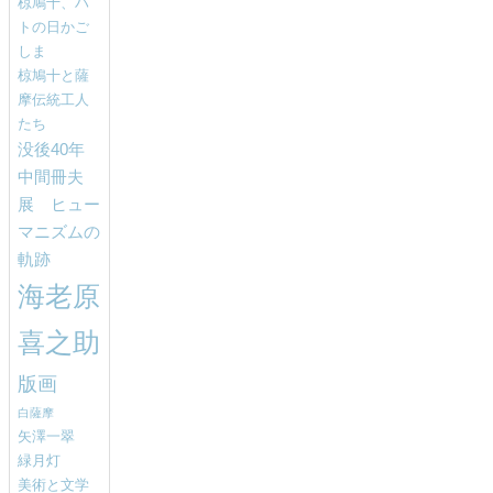
椋鳩十、ハ
トの日かご
しま
椋鳩十と薩
摩伝統工人
たち
没後40年
中間冊夫
展 ヒュー
マニズムの
軌跡
海老原
喜之助
版画
白薩摩
矢澤一翠
緑月灯
美術と文学