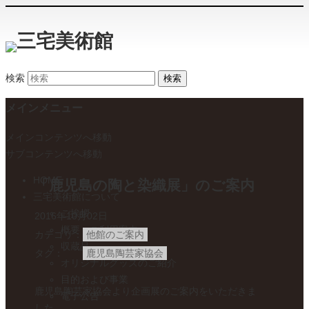
検索
メインメニュー
メインコンテンツへ移動
サブコンテンツへ移動
HOME
「鹿児島の陶と染織展」のご案内
三宅美術館について
ご挨拶
2016年10月02日
概要・ご利用案内
カテゴリ
他館のご案内
収蔵品
タグ
鹿児島陶芸家協会
オリジナルグッズのご紹介
目的および事業
鹿児島陶芸家協会より企画展のご案内をいただきま
電子公告
した。