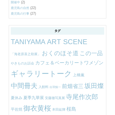
(2)
開催中
(22)
鹿児島の自然
(27)
鹿児島の行事
タグ
TANIYAMA ART SCENE
おくのほそ道
この一品
「海老原喜之助展」
カフェ＆ベーカリートワメゾン
やきものお話会
ギャラリートーク
上橋薫
中間冊夫
坂田燦
前畑省三
入館料
出羽慎一
寺尾作次郎
夏季九華展
夏休み
安藤徹写真展
御衣黄桜
桜島
平佐焼
本田紘輝