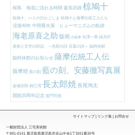
椋鳩十
桜島 海底に流れる時間
森長武雄
椋鳩十、ハトの日かごしま
椋鳩十と薩摩伝統工人たち
没後40年 中間冊夫展 ヒューマニズムの軌跡
海老原喜之助
版画
矢澤一翠
緑月灯
白薩摩
美術と文学の対話 ～色彩の詩 言葉の詩～
臨時休館
薩摩伝統工人伝
臨時休館のお知らせ
藍の刻、安藤徹写真展
薩摩焼
藍の刻
長太郎焼
長尾淘太
金城次郎
錦江湾
開館20周年記念
龍門司焼
サイトマップ
リンク集
お問合せ
一般財団法人 三宅美術館
〒891-0141
鹿児島県
鹿児島市
谷山中央1丁目61番30号