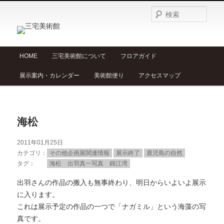
検
索
メ
HOME
三宅美術館について
フロアガイド
メ
サ
イ
展示案内・カレンダー
美術館便り
アクセスマップ
ン
イ
ブ
メ
ニ
ン
コ
ュ
海松
ー
コ
ン
2011年01月25日
ン
テ
カテゴリ
その他企画展関連情報
展示終了
鹿児島の自然
タグ
海松 出羽真一写真 錦江湾
テ
ン
出羽さんの作品の搬入も無事終わり、明日からいよいよ展示
に入ります。
ン
ツ
これは展示予定の作品の一つで「ナガミル」という海藻の写
真です。
ツ
へ