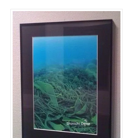
へ
移
移
動
動