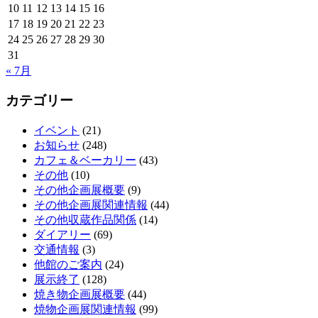
10
11
12
13
14
15
16
17
18
19
20
21
22
23
24
25
26
27
28
29
30
31
« 7月
カテゴリー
イベント
(21)
お知らせ
(248)
カフェ＆ベーカリー
(43)
その他
(10)
その他企画展概要
(9)
その他企画展関連情報
(44)
その他収蔵作品関係
(14)
ダイアリー
(69)
交通情報
(3)
他館のご案内
(24)
展示終了
(128)
焼き物企画展概要
(44)
焼物企画展関連情報
(99)