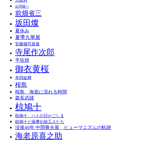
入館料
出羽慎一
前畑省三
坂田燦
夏休み
夏季九華展
安藤徹写真展
寺尾作次郎
平佐焼
御衣黄桜
本田紘輝
桜島
桜島 海底に流れる時間
森長武雄
椋鳩十
椋鳩十、ハトの日かごしま
椋鳩十と薩摩伝統工人たち
没後40年 中間冊夫展 ヒューマニズムの軌跡
海老原喜之助