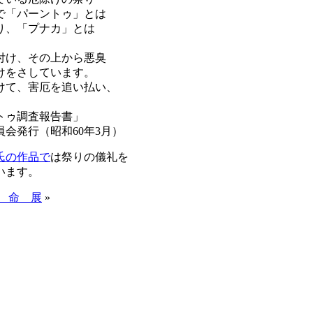
で「パーントゥ」とは
り、「プナカ」とは
付け、その上から悪臭
けをさしています。
けて、害厄を追い払い、
査報告書」
60年3月）
氏の作品
で
は祭りの儀礼を
います。
 命 展
»