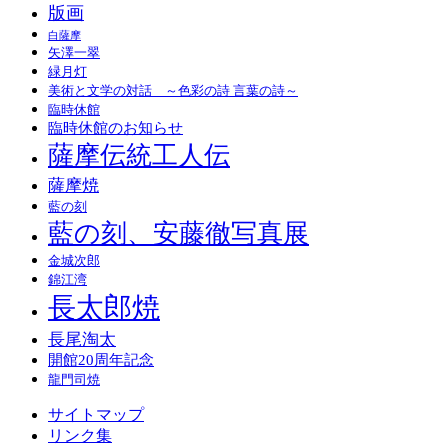
版画
白薩摩
矢澤一翠
緑月灯
美術と文学の対話 ～色彩の詩 言葉の詩～
臨時休館
臨時休館のお知らせ
薩摩伝統工人伝
薩摩焼
藍の刻
藍の刻、安藤徹写真展
金城次郎
錦江湾
長太郎焼
長尾淘太
開館20周年記念
龍門司焼
サイトマップ
リンク集