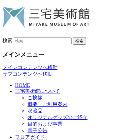
検索
メインメニュー
メインコンテンツへ移動
サブコンテンツへ移動
HOME
三宅美術館について
ご挨拶
概要・ご利用案内
収蔵品
オリジナルグッズのご紹介
目的および事業
電子公告
フロアガイド