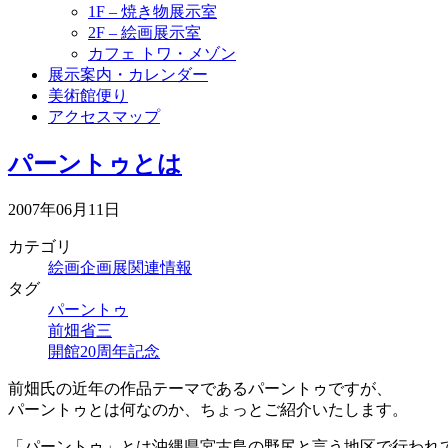
1F – 焼き物展示室
2F – 絵画展示室
カフェ トワ・メゾン
展示案内・カレンダー
美術館便り
アクセスマップ
パーントゥとは
2007年06月11日
カテゴリ
絵画企画展関連情報
タグ
パーントゥ
前畑省三
開館20周年記念
前畑氏の近年の作品テーマであるパーントゥですが、
パーントゥとは何なのか、ちょっとご紹介いたします。
「パーントゥ」とは沖縄県宮古島の野尻と言う地区で行われ