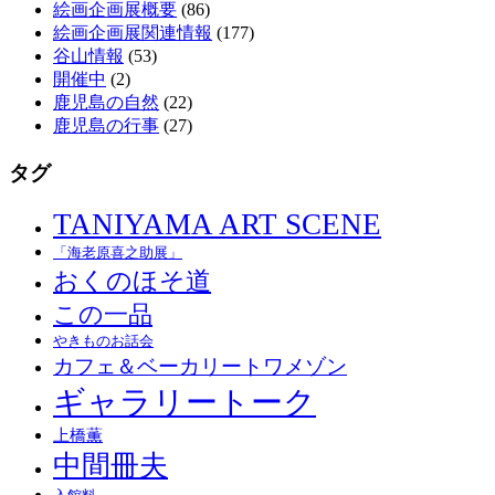
絵画企画展概要
(86)
絵画企画展関連情報
(177)
谷山情報
(53)
開催中
(2)
鹿児島の自然
(22)
鹿児島の行事
(27)
タグ
TANIYAMA ART SCENE
「海老原喜之助展」
おくのほそ道
この一品
やきものお話会
カフェ＆ベーカリートワメゾン
ギャラリートーク
上橋薫
中間冊夫