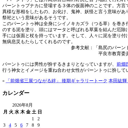
パーントゥプナカに登場する３体の仮面神のことです。方言
異様な形相をしたもの、お化け、鬼神、妖怪と言う意味があ
祭祀という意味があるそうです。
このパーントゥ神は全身にシイノキカズラ（つる草）を巻き
のする泥を塗り、頭にはマータと呼ばれる草葉を結んだ厄除
手には仮面と杖を持っています。そして、人々に泥を塗り付
無病息災もたらしてくれるのです。
参考文献：「島尻のパーントゥ調
平良市教育委員会発行（昭和
パーントゥには男性が扮するきまりとなっていますが、
前畑
行う神女とイメージを重ね合わせ女性がパーントゥに扮して
«
「前畑省三展つながる絆」 後期ギャラリートーク
本田紘輝
カレンダー
2026年8月
月
火
水
木
金
土
日
1
2
3
4
5
6
7
8
9