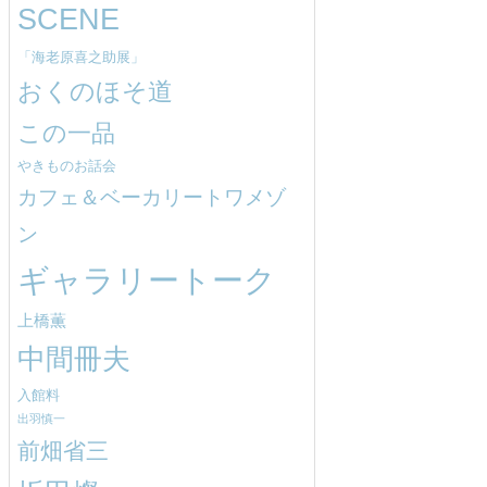
SCENE
「海老原喜之助展」
おくのほそ道
この一品
やきものお話会
カフェ＆ベーカリートワメゾ
ン
ギャラリートーク
上橋薫
中間冊夫
入館料
出羽慎一
前畑省三