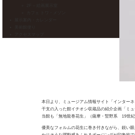
2F – 絵画展示室
カフェ トワ・メゾン
展示案内・カレンダー
美術館便り
アクセスマップ
本日より、ミュージアム情報サイト「インターネ
干支の入った館イチオシ収蔵品の紹介企画「ミュ
当館も「無地龍巻花生」（薩摩・竪野系 19世
優美なフォルムの花生に巻き付きながら、鋭い眼
かりそうな躍動感あふれるポージングが印象的で