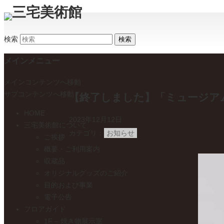
検索
メインメニュー
メインコンテンツへ移動
サブコンテンツへ移動
【終了しました】「ミュージア
HOME
2023年12月12日
三宅美術館について
カテゴリ
お知らせ
ご挨拶
概要・ご利用案内
収蔵品
オリジナルグッズのご紹介
目的および事業
電子公告
フロアガイド
1F – 焼き物展示室