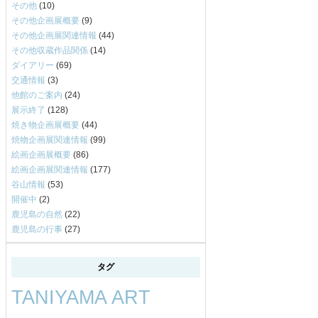
その他
(10)
その他企画展概要
(9)
その他企画展関連情報
(44)
その他収蔵作品関係
(14)
ダイアリー
(69)
交通情報
(3)
他館のご案内
(24)
展示終了
(128)
焼き物企画展概要
(44)
焼物企画展関連情報
(99)
絵画企画展概要
(86)
絵画企画展関連情報
(177)
谷山情報
(53)
開催中
(2)
鹿児島の自然
(22)
鹿児島の行事
(27)
タグ
TANIYAMA ART