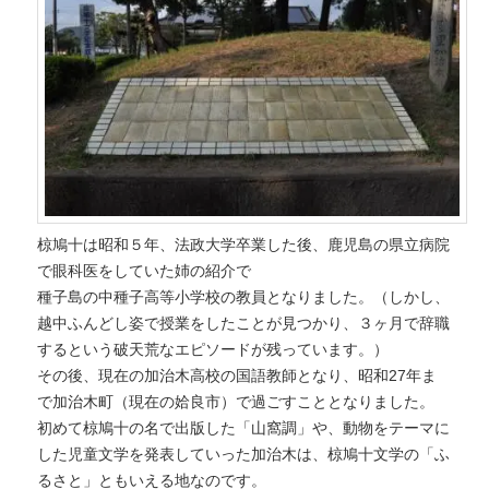
ツ
へ
へ
移
移
動
動
椋鳩十は昭和５年、法政大学卒業した後、鹿児島の県立病院
で眼科医をしていた姉の紹介で
種子島の中種子高等小学校の教員となりました。（しかし、
越中ふんどし姿で授業をしたことが見つかり、３ヶ月で辞職
するという破天荒なエピソードが残っています。）
その後、現在の加治木高校の国語教師となり、昭和27年ま
で加治木町（現在の姶良市）で過ごすこととなりました。
初めて椋鳩十の名で出版した「山窩調」や、動物をテーマに
した児童文学を発表していった加治木は、椋鳩十文学の「ふ
るさと」ともいえる地なのです。