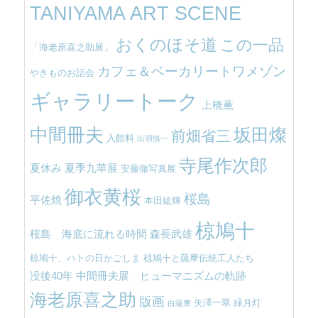
TANIYAMA ART SCENE
おくのほそ道
この一品
「海老原喜之助展」
カフェ＆ベーカリートワメゾン
やきものお話会
ギャラリートーク
上橋薫
中間冊夫
坂田燦
前畑省三
入館料
出羽慎一
寺尾作次郎
夏休み
夏季九華展
安藤徹写真展
御衣黄桜
桜島
平佐焼
本田紘輝
椋鳩十
桜島 海底に流れる時間
森長武雄
椋鳩十、ハトの日かごしま
椋鳩十と薩摩伝統工人たち
没後40年 中間冊夫展 ヒューマニズムの軌跡
海老原喜之助
版画
矢澤一翠
緑月灯
白薩摩