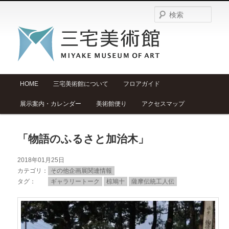
検
索
メ
HOME
三宅美術館について
フロアガイド
メ
サ
イ
展示案内・カレンダー
美術館便り
アクセスマップ
ン
イ
ブ
メ
ニ
ン
コ
「物語のふるさと加治木」
ュ
ー
コ
ン
2018年01月25日
カテゴリ
その他企画展関連情報
ン
テ
タグ
ギャラリートーク
椋鳩十
薩摩伝統工人伝
テ
ン
ン
ツ