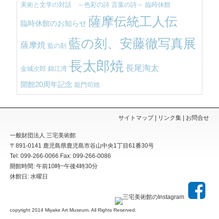
美術と文学の対話 ～色彩の詩 言葉の詩～
臨時休館
薩摩伝統工人伝
臨時休館のお知らせ
藍の刻、安藤徹写真展
薩摩焼
藍の刻
長太郎焼
長尾淘太
金城次郎
錦江湾
開館20周年記念
龍門司焼
サイトマップ
リンク集
お問合せ
一般財団法人 三宅美術館
〒891-0141
鹿児島県
鹿児島市
谷山中央1丁目61番30号
Tel: 099-266-0066
Fax: 099-266-0086
開館時間: 午前10時~午後4時30分
休館日: 水曜日
copyright 2014
Miyake Art Museum
. All Rights Reserved.