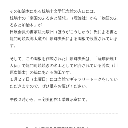
その加治木にある椋鳩十文学記念館の入口には、
椋鳩十の「南国のふるさと随想」（理論社）から「物語のふ
るさと加治木」が
日展会員の書家法元康州（ほうがこうしゅう）氏による書と
龍門司焼次郎太窯の川原輝夫氏による陶板で設置されていま
す。
そして、この陶板を作製された川原輝夫氏は、「薩摩伝統工
人伝」で龍門司焼焼きの名工として紹介されている芳次（川
原次郎太）の孫にあたる陶工です。
１月２７日（土曜日）には当館でギャラリートークをしてい
ただきますので、ぜひ足をお運びください。
午後２時から、三宅美術館１階展示室にて。