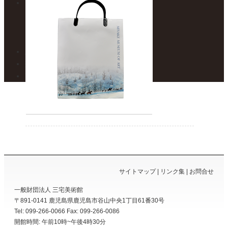
フロアガイド
1F – 焼き物展示室
2F – 絵画展示室
カフェ トワ・メゾン
展示案内・カレンダー
美術館便り
アクセスマップ
サイトマップ
リンク集
お問合せ
一般財団法人 三宅美術館
〒891-0141
鹿児島県
鹿児島市
谷山中央1丁目61番30号
Tel: 099-266-0066
Fax: 099-266-0086
開館時間: 午前10時~午後4時30分