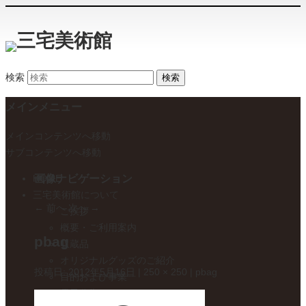
検索
メインメニュー
メインコンテンツへ移動
サブコンテンツへ移動
画像ナビゲーション
HOME
三宅美術館について
← 前へ
次へ →
ご挨拶
概要・ご利用案内
pbag
収蔵品
オリジナルグッズのご紹介
投稿日:
2012年5月16日
|
250 × 250
|
pbag
目的および事業
電子公告