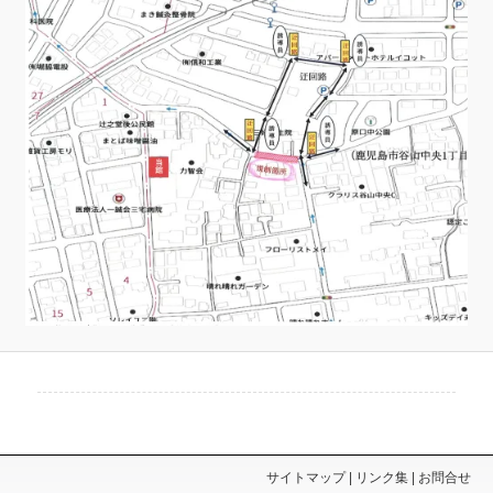
へ
移
移
動
動
サイトマップ
リンク集
お問合せ