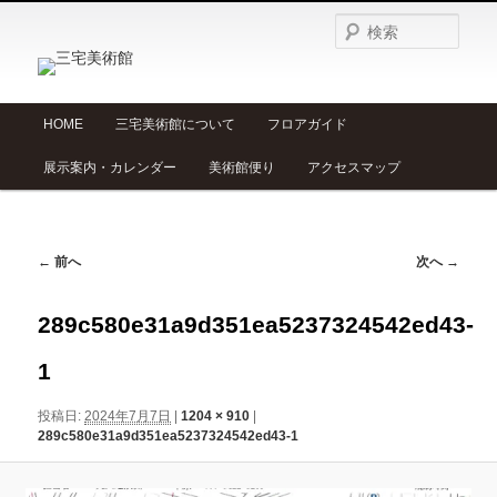
検
索
メ
HOME
三宅美術館について
フロアガイド
メ
サ
イ
展示案内・カレンダー
美術館便り
アクセスマップ
ン
イ
ブ
メ
ニ
ン
コ
ュ
画
← 前へ
次へ →
ー
コ
ン
像
ナ
289c580e31a9d351ea5237324542ed43-
ン
テ
ビ
1
ゲ
テ
ン
ー
投稿日:
2024年7月7日
|
1204 × 910
|
シ
ン
ツ
289c580e31a9d351ea5237324542ed43-1
ョ
ン
ツ
へ