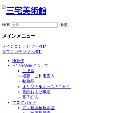
検索
メインメニュー
メインコンテンツへ移動
サブコンテンツへ移動
HOME
三宅美術館について
ご挨拶
概要・ご利用案内
収蔵品
オリジナルグッズのご紹介
目的および事業
電子公告
フロアガイド
1F – 焼き物展示室