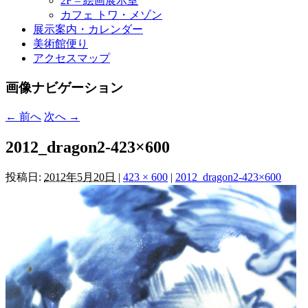
2F – 絵画展示室
カフェ トワ・メゾン
展示案内・カレンダー
美術館便り
アクセスマップ
画像ナビゲーション
← 前へ
次へ →
2012_dragon2-423×600
投稿日:
2012年5月20日
|
423 × 600
|
2012_dragon2-423×600