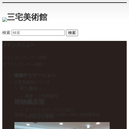
検索
メインメニュー
メインコンテンツへ移動
サブコンテンツへ移動
画像ナビゲーション
HOME
三宅美術館について
← 前へ
次へ →
ご挨拶
概要・ご利用案内
焼物展示室
収蔵品
オリジナルグッズのご紹介
投稿日:
2024年7月5日
|
700 × 464
|
焼物展示室
目的および事業
電子公告