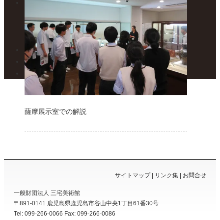
フロアガイド
1F – 焼き物展示室
2F – 絵画展示室
カフェ トワ・メゾン
展示案内・カレンダー
美術館便り
アクセスマップ
薩摩展示室での解説
サイトマップ
リンク集
お問合せ
一般財団法人 三宅美術館
〒891-0141
鹿児島県
鹿児島市
谷山中央1丁目61番30号
Tel: 099-266-0066
Fax: 099-266-0086