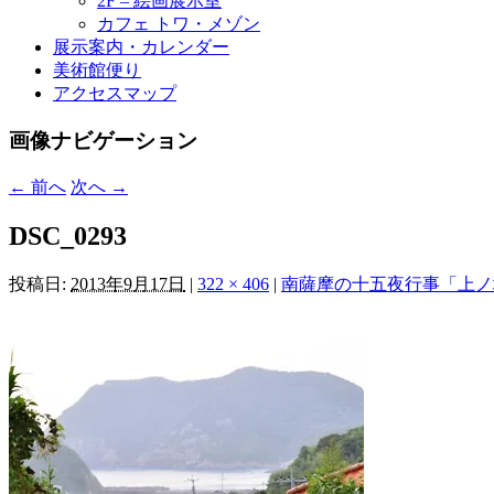
2F – 絵画展示室
カフェ トワ・メゾン
展示案内・カレンダー
美術館便り
アクセスマップ
画像ナビゲーション
← 前へ
次へ →
DSC_0293
投稿日:
2013年9月17日
|
322 × 406
|
南薩摩の十五夜行事「上ノ