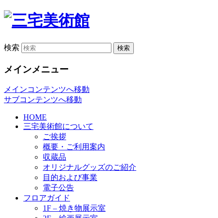
検索
メインメニュー
メインコンテンツへ移動
サブコンテンツへ移動
HOME
三宅美術館について
ご挨拶
概要・ご利用案内
収蔵品
オリジナルグッズのご紹介
目的および事業
電子公告
フロアガイド
1F – 焼き物展示室