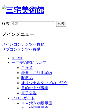
検索
メインメニュー
メインコンテンツへ移動
サブコンテンツへ移動
HOME
三宅美術館について
ご挨拶
概要・ご利用案内
収蔵品
オリジナルグッズのご紹介
目的および事業
電子公告
フロアガイド
1F – 焼き物展示室