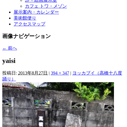
2F – 絵画展示室
カフェ トワ・メゾン
展示案内・カレンダー
美術館便り
アクセスマップ
画像ナビゲーション
← 前へ
yaisi
投稿日:
2013年8月27日
|
394 × 347
|
ヨッカブイ（高橋十八度
踊り）