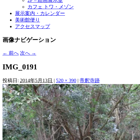
2F – 絵画展示室
カフェ トワ・メゾン
展示案内・カレンダー
美術館便り
アクセスマップ
画像ナビゲーション
← 前へ
次へ →
IMG_0191
投稿日:
2014年5月13日
|
520 × 390
|
帝釈寺跡