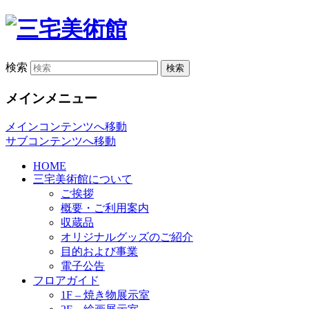
検索
メインメニュー
メインコンテンツへ移動
サブコンテンツへ移動
HOME
三宅美術館について
ご挨拶
概要・ご利用案内
収蔵品
オリジナルグッズのご紹介
目的および事業
電子公告
フロアガイド
1F – 焼き物展示室