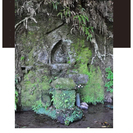
フロアガイド
1F – 焼き物展示室
2F – 絵画展示室
カフェ トワ・メゾン
展示案内・カレンダー
美術館便り
アクセスマップ