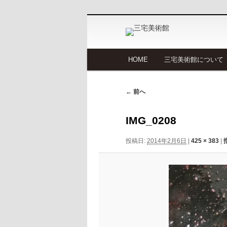
メ
HOME
三宅美術館について
メ
サ
イ
ン
イ
ブ
画
メ
← 前へ
像
ニ
ン
コ
ナ
ュ
IMG_0208
ビ
ー
コ
ン
ゲ
投稿日:
2014年2月6日
|
425 × 383
|
ー
ン
テ
シ
ョ
テ
ン
ン
ン
ツ
ツ
へ