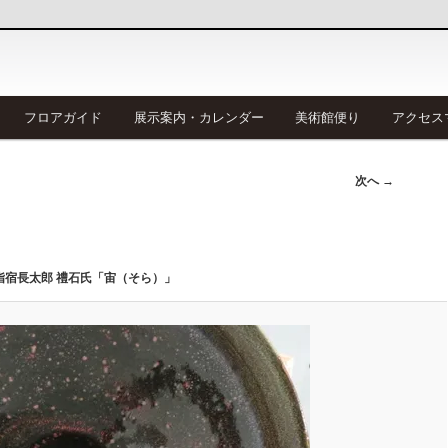
フロアガイド
展示案内・カレンダー
美術館便り
アクセス
次へ →
指宿長太郎 禮石氏「宙（そら）」