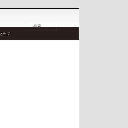
検
索
マップ