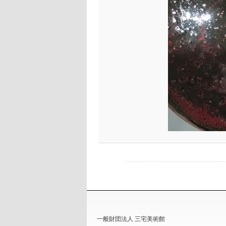
へ
移
移
動
動
一般財団法人 三宅美術館