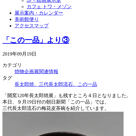
2F – 絵画展示室
カフェ トワ・メゾン
展示案内・カレンダー
美術館便り
アクセスマップ
「この一品」より③
2019年09月19日
カテゴリ
焼物企画展関連情報
タグ
長太郎焼、三代長太郎流石、この一品
「開窯120年長太郎焼展」も残すところ４日となりました。
本日、９月19日付の朝日新聞「この一品」では、
三代長太郎流石の梅花皮茶碗を紹介しています。