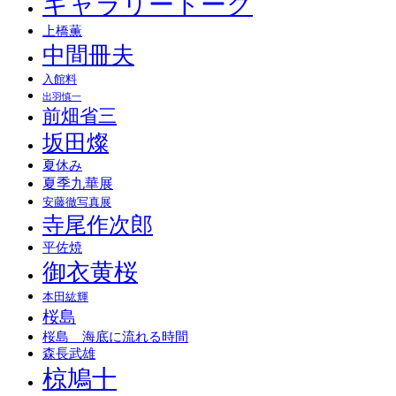
ギャラリートーク
上橋薫
中間冊夫
入館料
出羽慎一
前畑省三
坂田燦
夏休み
夏季九華展
安藤徹写真展
寺尾作次郎
平佐焼
御衣黄桜
本田紘輝
桜島
桜島 海底に流れる時間
森長武雄
椋鳩十