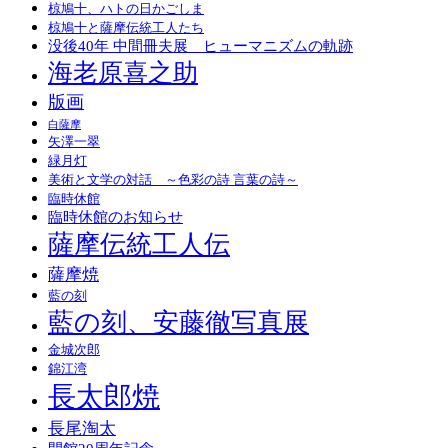
椋鳩十、ハトの日かごしま
椋鳩十と薩摩伝統工人たち
没後40年 中間冊夫展 ヒューマニズムの軌跡
海老原喜之助
版画
白薩摩
矢澤一翠
緑月灯
美術と文学の対話 ～色彩の詩 言葉の詩～
臨時休館
臨時休館のお知らせ
薩摩伝統工人伝
薩摩焼
藍の刻
藍の刻、安藤徹写真展
金城次郎
錦江湾
長太郎焼
長尾淘太