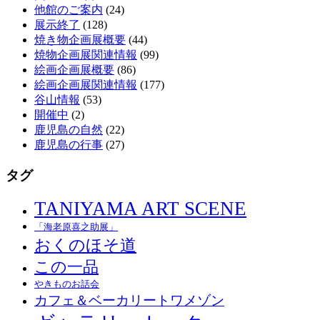
他館のご案内
(24)
展示終了
(128)
焼き物企画展概要
(44)
焼物企画展関連情報
(99)
絵画企画展概要
(86)
絵画企画展関連情報
(177)
谷山情報
(53)
開催中
(2)
鹿児島の自然
(22)
鹿児島の行事
(27)
タグ
TANIYAMA ART SCENE
「海老原喜之助展」
おくのほそ道
この一品
やきものお話会
カフェ＆ベーカリートワメゾン