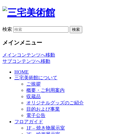
検索
メインメニュー
メインコンテンツへ移動
サブコンテンツへ移動
HOME
三宅美術館について
ご挨拶
概要・ご利用案内
収蔵品
オリジナルグッズのご紹介
目的および事業
電子公告
フロアガイド
1F – 焼き物展示室