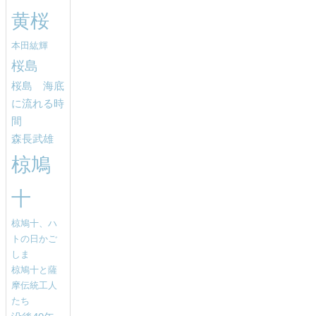
黄桜
本田紘輝
桜島
桜島 海底
に流れる時
間
森長武雄
椋鳩
十
椋鳩十、ハ
トの日かご
しま
椋鳩十と薩
摩伝統工人
たち