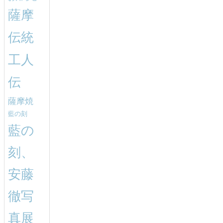
薩摩
伝統
工人
伝
薩摩焼
藍の刻
藍の
刻、
安藤
徹写
真展