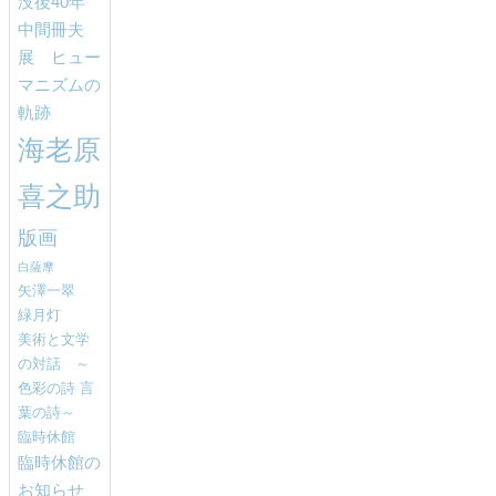
没後40年
中間冊夫
展 ヒュー
マニズムの
軌跡
海老原
喜之助
版画
白薩摩
矢澤一翠
緑月灯
美術と文学
の対話 ～
色彩の詩 言
葉の詩～
臨時休館
臨時休館の
お知らせ