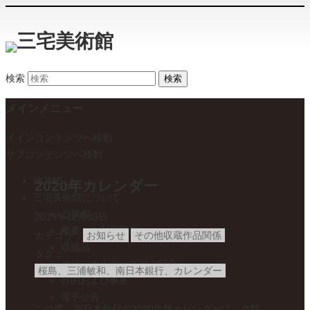
検索
メインメニュー
メインコンテンツへ移動
サブコンテンツへ移動
HOME
2020年カレンダー
三宅美術館について
ご挨拶
2019年12月03日
概要・ご利用案内
カテゴリ
お知らせ
その他収蔵作品関係
収蔵品
タグ
オリジナルグッズのご紹介
桜島、三浦敏和、南日本銀行、カレンダー
目的および事業
電子公告
この度、南日本銀行の2020年版カレンダーに、当館