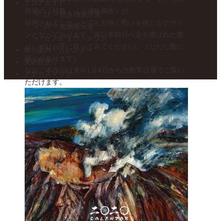
フロアガイド
所蔵の「桜島」（三浦敏和作）が
1F – 焼き物展示室
採用されました。とても力強く勢いを感じるデザイ
2F – 絵画展示室
ンとなっております。南日本銀行へ足を運ばれた際
カフェ トワ・メゾン
は、ぜひお手に取ってみてください。（ただし数に
展示案内・カレンダー
限りがあります）
美術館便り
なお、本作品は来年1月4日から当館常設展でご覧い
アクセスマップ
ただけます。