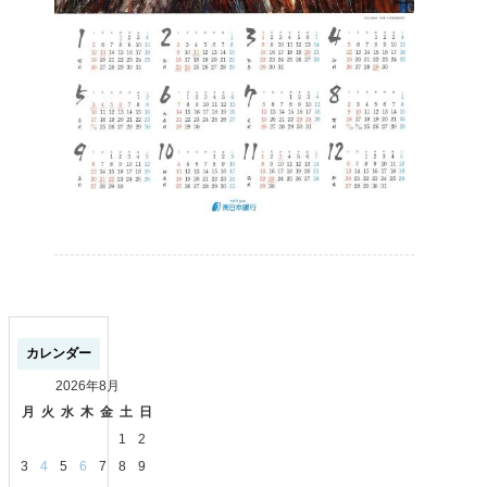
カレンダー
2026年8月
月
火
水
木
金
土
日
1
2
3
4
5
6
7
8
9