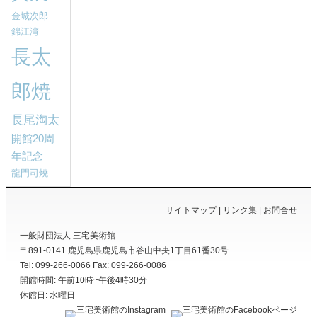
金城次郎
錦江湾
長太
郎焼
長尾淘太
開館20周
年記念
龍門司焼
サイトマップ
リンク集
お問合せ
一般財団法人 三宅美術館
〒891-0141
鹿児島県
鹿児島市
谷山中央1丁目61番30号
Tel: 099-266-0066
Fax: 099-266-0086
開館時間: 午前10時~午後4時30分
休館日: 水曜日