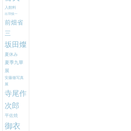
入館料
出羽慎一
前畑省
三
坂田燦
夏休み
夏季九華
展
安藤徹写真
展
寺尾作
次郎
平佐焼
御衣