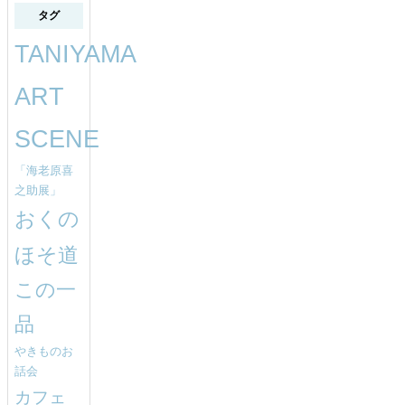
タグ
TANIYAMA
ART
SCENE
「海老原喜
之助展」
おくの
ほそ道
この一
品
やきものお
話会
カフェ