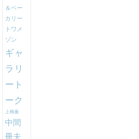
＆ベー
カリー
トワメ
ゾン
ギャ
ラリ
ート
ーク
上橋薫
中間
冊夫