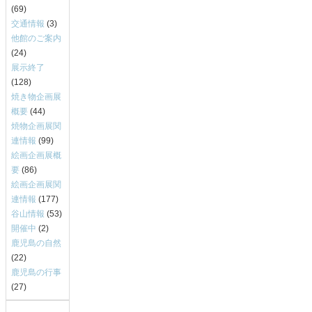
(69)
交通情報
(3)
他館のご案内
(24)
展示終了
(128)
焼き物企画展
概要
(44)
焼物企画展関
連情報
(99)
絵画企画展概
要
(86)
絵画企画展関
連情報
(177)
谷山情報
(53)
開催中
(2)
鹿児島の自然
(22)
鹿児島の行事
(27)