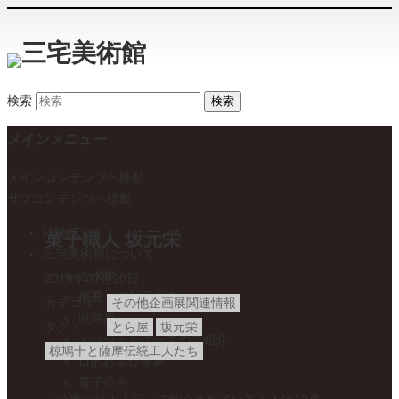
検索
メインメニュー
メインコンテンツへ移動
サブコンテンツへ移動
HOME
菓子職人 坂元栄
三宅美術館について
ご挨拶
2018年02月20日
概要・ご利用案内
カテゴリ
その他企画展関連情報
収蔵品
タグ
とら屋
坂元栄
オリジナルグッズのご紹介
椋鳩十と薩摩伝統工人たち
目的および事業
電子公告