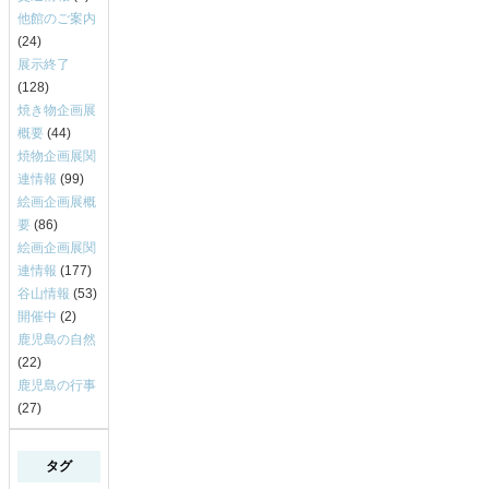
他館のご案内
(24)
展示終了
(128)
焼き物企画展
概要
(44)
焼物企画展関
連情報
(99)
絵画企画展概
要
(86)
絵画企画展関
連情報
(177)
谷山情報
(53)
開催中
(2)
鹿児島の自然
(22)
鹿児島の行事
(27)
タグ