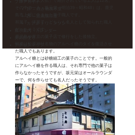
「薩摩伝統工人伝」で紹介されている工人は12名。
フロアガイド
その中の一人、坂元栄（明治39～昭和48）は、鹿児
1F – 焼き物展示室
島市上町に生まれた菓子職人です。
2F – 絵画展示室
和菓子、洋菓子、どちらも名人として知られた職人
カフェ トワ・メゾン
だったそうです。
展示案内・カレンダー
鹿児島や東京の菓子店で修行をした後独立。
美術館便り
戦後は松原神社名物のアルヘイ糖のタイを復活させ
アクセスマップ
た職人でもあります。
アルヘイ糖とは砂糖細工の菓子のことです。一般的
にアルヘイ糖を作る職人は、それ専門で他の菓子は
作らなかったそうですが、坂元栄はオールラウンダ
ーで、何を作らせても名人だったそうです。