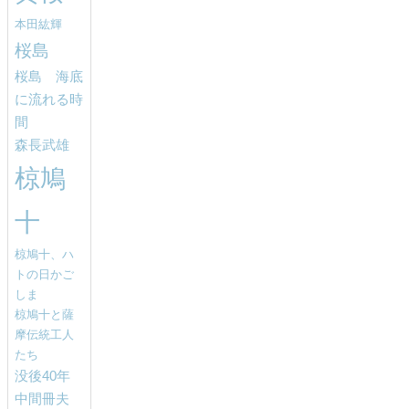
本田紘輝
桜島
桜島 海底
に流れる時
間
森長武雄
椋鳩
十
椋鳩十、ハ
トの日かご
しま
椋鳩十と薩
摩伝統工人
たち
没後40年
中間冊夫