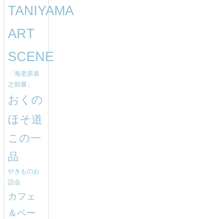
TANIYAMA
ART
SCENE
「海老原喜
之助展」
おくの
ほそ道
この一
品
やきものお
話会
カフェ
＆ベー