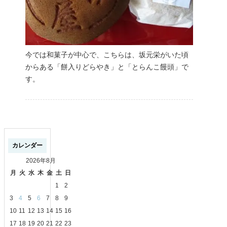
今では和菓子が中心で、こちらは、坂元栄がいた頃
からある「餅入りどらやき」と「とらんこ饅頭」で
す。
カレンダー
2026年8月
月
火
水
木
金
土
日
1
2
3
4
5
6
7
8
9
10
11
12
13
14
15
16
17
18
19
20
21
22
23