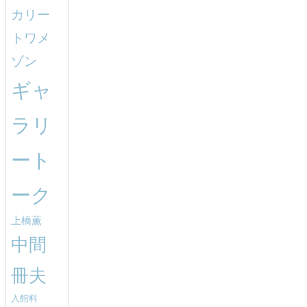
カリー
トワメ
ゾン
ギャ
ラリ
ート
ーク
上橋薫
中間
冊夫
入館料