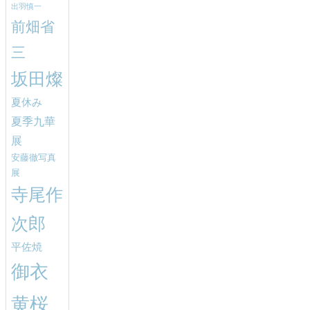
出羽慎一
前畑省
三
坂田燦
夏休み
夏季九華
展
安藤徹写真
展
寺尾作
次郎
平佐焼
御衣
黄桜