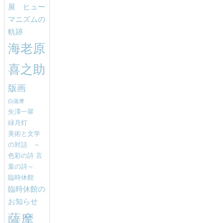
展 ヒュー
マニズムの
軌跡
海老原
喜之助
版画
白薩摩
矢澤一翠
緑月灯
美術と文学
の対話 ～
色彩の詩 言
葉の詩～
臨時休館
臨時休館の
お知らせ
薩摩