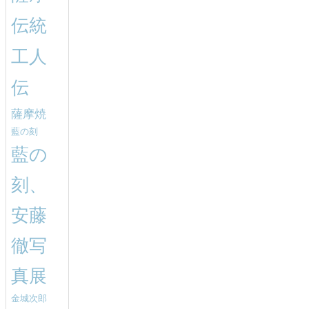
伝統
工人
伝
薩摩焼
藍の刻
藍の
刻、
安藤
徹写
真展
金城次郎